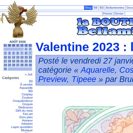
Blog
BB
BD
Bellaminettes
Goo
Premier
Dernier
AOÛT 2026
Valentine 2023 : 
L
M
M
J
V
S
D
1
2
3
4
5
6
7
8
9
10
11
12
13
14
15
16
Posté le vendredi 27 janvi
17
18
19
20
21
22
23
24
25
26
27
28
29
30
catégorie «
Aquarelle
,
Cos
31
« Juil
Preview
,
Tipeee
» par Bru
Catégories
3D
À vendre
Aquarelle
BD
Cosplay
Couleur
Croquilembour
Croquis
Dédicaces
Défi du mois
Fan-art
Gros plan
Humeur
Inktober
Lapin quotidien
Musique