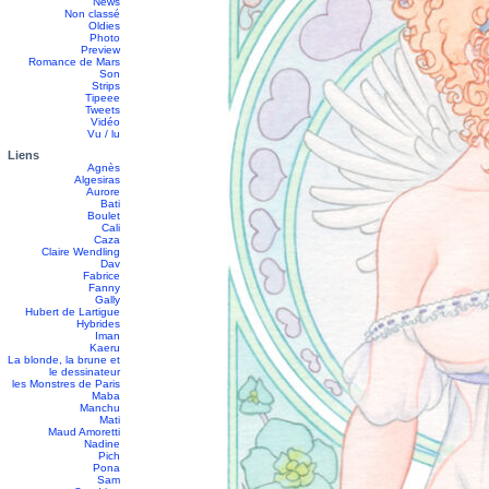
News
Non classé
Oldies
Photo
Preview
Romance de Mars
Son
Strips
Tipeee
Tweets
Vidéo
Vu / lu
Liens
Agnès
Algesiras
Aurore
Bati
Boulet
Cali
Caza
Claire Wendling
Dav
Fabrice
Fanny
Gally
Hubert de Lartigue
Hybrides
Iman
Kaeru
La blonde, la brune et
le dessinateur
les Monstres de Paris
Maba
Manchu
Mati
Maud Amoretti
Nadine
Pich
Pona
Sam