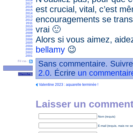
2018
2017
est crucial, vital, c’est m
2016
2015
2014
encouragements se transf
2013
2012
2011
vrai 🙂
2010
2009
2008
2007
Alors si vous aimez, aide
2006
2005
2004
bellamy
😉
2003
2002
2001
Sans commentaire. Suivre
Fil rss :
2.0
. Écrire
un commentair
Valentine 2023 : aquarelle terminée !
Laisser un commenta
Nom (requis)
E-mail (requis, mais ne se