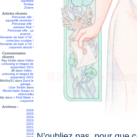
Sandrine
Tomkat
Zviane
Articles récents
Princesse elfe :
aquarelle terminée !
Princesse elfe :
presque finie !
Princesse elfe : ça
avance…
Serviette de bain n°10 :
correction oculaire !
Serviette de bain n°10 :
crayonné abouti !
Commentaires
récents
Ray Ichido
dans
Vidéo
: unboxing et tirages de
septembre 2021
JB
dans
Vidéo :
unboxing et tirages de
septembre 2021
BibiSky51
dans
Dans le
garage…
Lhyn Sedrin
dans
Réveil matin (harpe et
violoncelle)
kfp
dans
« Petit Matin »
: crayonné
Archives :
2026
2025
2024
2023
2022
2021
2020
N’oubliez pas, pour que c
2019