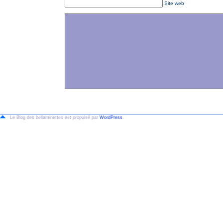
Site web
Le Blog des bellaminettes est propulsé par
WordPress
.