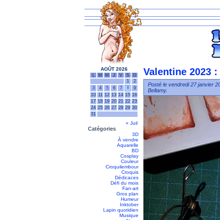
AOÛT 2026
Valentine 2023 :
L
M
M
J
V
S
D
1
2
Posté le vendredi 27 janvier 2
3
4
5
6
7
8
9
Bellamy.
10
11
12
13
14
15
16
17
18
19
20
21
22
23
24
25
26
27
28
29
30
31
« Juil
Catégories
3D
À vendre
Aquarelle
BD
Cosplay
Couleur
Croquilembour
Croquis
Dédicaces
Défi du mois
Fan-art
Gros plan
Humeur
Inktober
Lapin quotidien
Musique