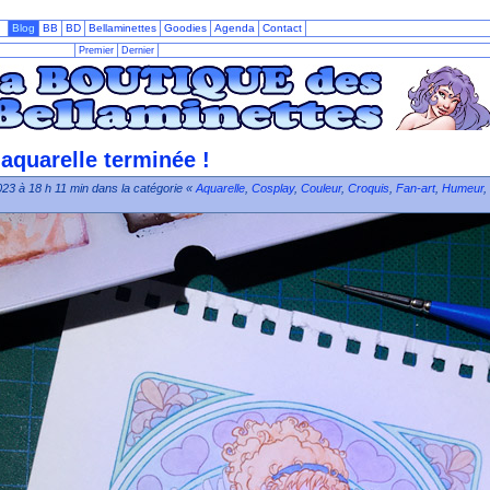
Blog
BB
BD
Bellaminettes
Goodies
Agenda
Contact
Premier
Dernier
 aquarelle terminée !
023 à 18 h 11 min dans la catégorie «
Aquarelle
,
Cosplay
,
Couleur
,
Croquis
,
Fan-art
,
Humeur
,