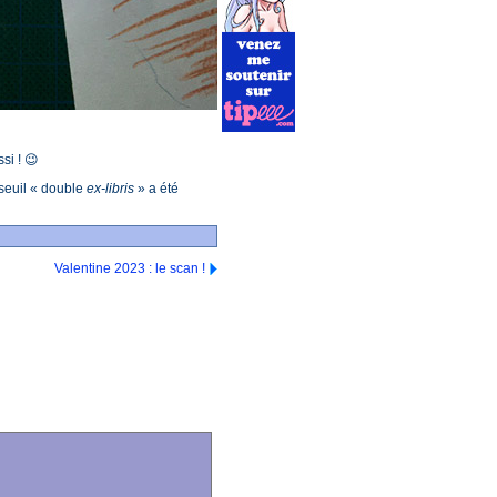
si ! 😉
e seuil « double
ex-libris
» a été
Valentine 2023 : le scan !