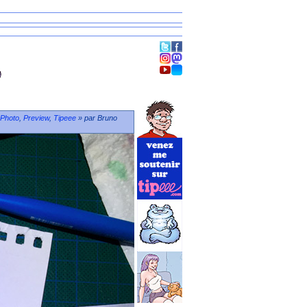
Photo
,
Preview
,
Tipeee
» par Bruno