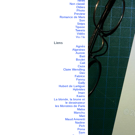
News
Non classé
Oldies
Photo
Preview
Romance de Mars
Son
Strips
Tipeee
Tweets
Vidéo
Vu / lu
Liens
Agnès
Algesiras
Aurore
Bati
Boulet
Cali
Caza
Claire Wendling
Dav
Fabrice
Fanny
Gally
Hubert de Lartigue
Hybrides
Iman
Kaeru
La blonde, la brune et
le dessinateur
les Monstres de Paris
Maba
Manchu
Mati
Maud Amoretti
Nadine
Pich
Pona
Sam