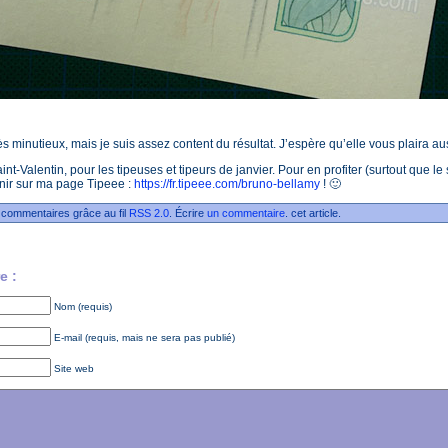
rès minutieux, mais je suis assez content du résultat. J’espère qu’elle vous plaira aus
int-Valentin, pour les tipeuses et tipeurs de janvier. Pour en profiter (surtout que l
enir sur ma page Tipeee :
https://fr.tipeee.com/bruno-bellamy
! 🙂
 commentaires grâce au fil
RSS 2.0
. Écrire
un commentaire
. cet article.
e :
Nom (requis)
E-mail (requis, mais ne sera pas publié)
Site web