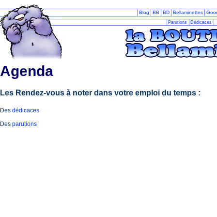
Blog
BB
BD
Bellaminettes
Goo
Parutions
Dédicaces
Agenda
Les Rendez-vous à noter dans votre emploi du temps :
Des
dédicaces
Des
parutions