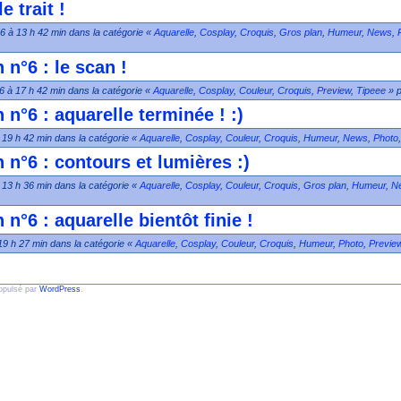
e trait !
026 à 13 h 42 min dans la catégorie «
Aquarelle
,
Cosplay
,
Croquis
,
Gros plan
,
Humeur
,
News
,
 n°6 : le scan !
026 à 17 h 42 min dans la catégorie «
Aquarelle
,
Cosplay
,
Couleur
,
Croquis
,
Preview
,
Tipeee
» p
 n°6 : aquarelle terminée ! :)
à 19 h 42 min dans la catégorie «
Aquarelle
,
Cosplay
,
Couleur
,
Croquis
,
Humeur
,
News
,
Photo
n n°6 : contours et lumières :)
à 13 h 36 min dans la catégorie «
Aquarelle
,
Cosplay
,
Couleur
,
Croquis
,
Gros plan
,
Humeur
,
N
 n°6 : aquarelle bientôt finie !
à 19 h 27 min dans la catégorie «
Aquarelle
,
Cosplay
,
Couleur
,
Croquis
,
Humeur
,
Photo
,
Previe
ropulsé par
WordPress
.