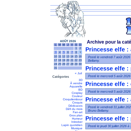
AOÛT 2026
Archive pour la caté
L
M
M
J
V
S
D
Princesse elfe :
1
2
3
4
5
6
7
8
9
10
11
12
13
14
15
16
Posté le vendredi 7 août 2026
17
18
19
20
21
22
23
Bellamy.
24
25
26
27
28
29
30
Princesse elfe : 
31
« Juil
Posté le mercredi 5 août 2026
Catégories
3D
Princesse elfe 
À vendre
Aquarelle
BD
Posté le mercredi 5 août 2026
Cosplay
Couleur
Princesse elfe :
Croquilembour
Croquis
Dédicaces
Posté le vendredi 31 juillet 2
Défi du mois
Bruno Bellamy.
Fan-art
Gros plan
Princesse elfe :
Humeur
Inktober
Lapin quotidien
Posté le jeudi 30 juillet 2026 
Musique