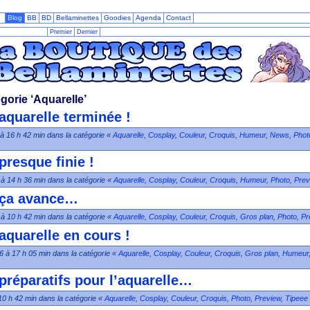
Blog
BB
BD
Bellaminettes
Goodies
Agenda
Contact
Premier
Dernier
gorie ‘Aquarelle’
 aquarelle terminée !
 à 16 h 42 min dans la catégorie «
Aquarelle
,
Cosplay
,
Couleur
,
Croquis
,
Humeur
,
News
,
Phot
presque finie !
 à 14 h 36 min dans la catégorie «
Aquarelle
,
Cosplay
,
Couleur
,
Croquis
,
Humeur
,
Photo
,
Prev
: ça avance…
 à 10 h 42 min dans la catégorie «
Aquarelle
,
Cosplay
,
Couleur
,
Croquis
,
Gros plan
,
Photo
,
Pr
 aquarelle en cours !
026 à 17 h 05 min dans la catégorie «
Aquarelle
,
Cosplay
,
Couleur
,
Croquis
,
Gros plan
,
Humeur
 préparatifs pour l’aquarelle…
à 10 h 42 min dans la catégorie «
Aquarelle
,
Cosplay
,
Couleur
,
Croquis
,
Photo
,
Preview
,
Tipeee