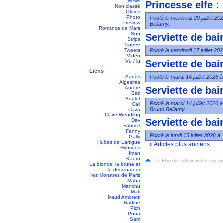
News
Princesse elfe : l
Non classé
Oldies
Photo
Posté le mercredi 29 juillet 2
Preview
Bellamy.
Romance de Mars
Son
Serviette de bain
Strips
Tipeee
Tweets
Posté le vendredi 17 juillet 2
Vidéo
Vu / lu
Serviette de bain
Liens
Agnès
Posté le mardi 14 juillet 2026 
Algesiras
Aurore
Serviette de bai
Bati
Boulet
Posté le mardi 14 juillet 2026 
Cali
Bruno Bellamy.
Caza
Claire Wendling
Serviette de bain
Dav
Fabrice
Fanny
Posté le lundi 13 juillet 2026 
Gally
Hubert de Lartigue
« Articles plus anciens
Hybrides
Iman
Kaeru
Le Blog des bellaminettes est p
La blonde, la brune et
le dessinateur
les Monstres de Paris
Maba
Manchu
Mati
Maud Amoretti
Nadine
Pich
Pona
Sam