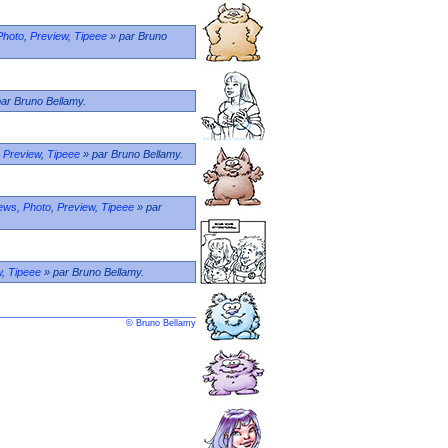
Photo
,
Preview
,
Tipeee
» par Bruno
ar Bruno Bellamy.
,
Preview
,
Tipeee
» par Bruno Bellamy.
ews
,
Photo
,
Preview
,
Tipeee
» par
w
,
Tipeee
» par Bruno Bellamy.
© Bruno Bellamy