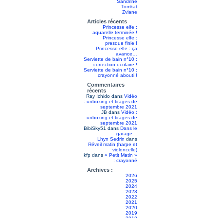
Sandrine
Tomkat
Zviane
Articles récents
Princesse elfe :
aquarelle terminée !
Princesse elfe :
presque finie !
Princesse elfe : ça
avance…
Serviette de bain n°10 :
correction oculaire !
Serviette de bain n°10 :
crayonné abouti !
Commentaires
récents
Ray Ichido
dans
Vidéo
: unboxing et tirages de
septembre 2021
JB
dans
Vidéo :
unboxing et tirages de
septembre 2021
BibiSky51
dans
Dans le
garage…
Lhyn Sedrin
dans
Réveil matin (harpe et
violoncelle)
kfp
dans
« Petit Matin »
: crayonné
Archives :
2026
2025
2024
2023
2022
2021
2020
2019