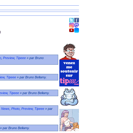
o
,
Preview
,
Tipeee
» par Bruno
iew
,
Tipeee
» par Bruno Bellamy.
eview
,
Tipeee
» par Bruno Bellamy.
,
News
,
Photo
,
Preview
,
Tipeee
» par
» par Bruno Bellamy.