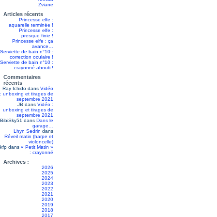
Zviane
Articles récents
Princesse elfe :
aquarelle terminée !
Princesse elfe :
presque finie !
Princesse elfe : ça
avance…
Serviette de bain n°10 :
correction oculaire !
Serviette de bain n°10 :
crayonné abouti !
Commentaires
récents
Ray Ichido
dans
Vidéo
: unboxing et tirages de
septembre 2021
JB
dans
Vidéo :
unboxing et tirages de
septembre 2021
BibiSky51
dans
Dans le
garage…
Lhyn Sedrin
dans
Réveil matin (harpe et
violoncelle)
kfp
dans
« Petit Matin »
: crayonné
Archives :
2026
2025
2024
2023
2022
2021
2020
2019
2018
2017