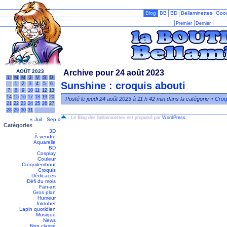
Blog
BB
BD
Bellaminettes
Goo
Premier
Dernier
AOÛT 2023
Archive pour 24 août 2023
L
M
M
J
V
S
D
Sunshine : croquis abouti
1
2
3
4
5
6
7
8
9
10
11
12
13
14
15
16
17
18
19
20
Posté le jeudi 24 août 2023 à 11 h 42 min dans la catégorie «
Croq
21
22
23
24
25
26
27
28
29
30
31
Le Blog des bellaminettes est propulsé par
WordPress
.
« Juil
Sep »
Catégories
3D
À vendre
Aquarelle
BD
Cosplay
Couleur
Croquilembour
Croquis
Dédicaces
Défi du mois
Fan-art
Gros plan
Humeur
Inktober
Lapin quotidien
Musique
News
Non classé