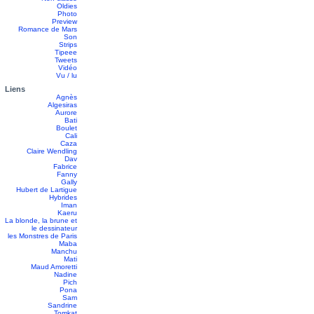
Oldies
Photo
Preview
Romance de Mars
Son
Strips
Tipeee
Tweets
Vidéo
Vu / lu
Liens
Agnès
Algesiras
Aurore
Bati
Boulet
Cali
Caza
Claire Wendling
Dav
Fabrice
Fanny
Gally
Hubert de Lartigue
Hybrides
Iman
Kaeru
La blonde, la brune et
le dessinateur
les Monstres de Paris
Maba
Manchu
Mati
Maud Amoretti
Nadine
Pich
Pona
Sam
Sandrine
Tomkat