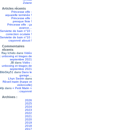
Zviane
Articles récents
Princesse elfe :
aquarelle terminée !
Princesse elfe :
presque finie !
Princesse elfe : ça
avance…
Serviette de bain n°10 :
correction oculaire !
Serviette de bain n°10 :
crayonné abouti !
Commentaires
récents
Ray Ichido
dans
Vidéo
: unboxing et tirages de
septembre 2021
JB
dans
Vidéo :
unboxing et tirages de
septembre 2021
BibiSky51
dans
Dans le
garage…
Lhyn Sedrin
dans
Réveil matin (harpe et
violoncelle)
kfp
dans
« Petit Matin »
: crayonné
Archives :
2026
2025
2024
2023
2022
2021
2020
2019
2018
2017