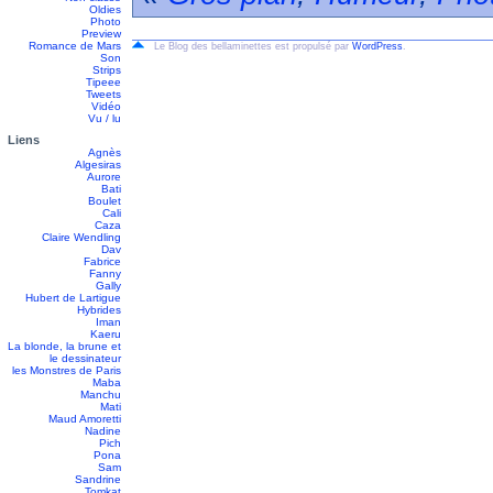
Oldies
Photo
Preview
Romance de Mars
Le Blog des bellaminettes est propulsé par
WordPress
.
Son
Strips
Tipeee
Tweets
Vidéo
Vu / lu
Liens
Agnès
Algesiras
Aurore
Bati
Boulet
Cali
Caza
Claire Wendling
Dav
Fabrice
Fanny
Gally
Hubert de Lartigue
Hybrides
Iman
Kaeru
La blonde, la brune et
le dessinateur
les Monstres de Paris
Maba
Manchu
Mati
Maud Amoretti
Nadine
Pich
Pona
Sam
Sandrine
Tomkat