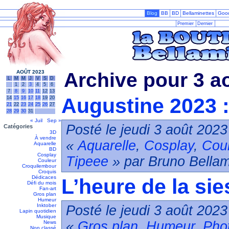
Blog
BB
BD
Bellaminettes
Goo
Premier
Dernier
AOÛT 2023
Archive pour 3 a
L
M
M
J
V
S
D
1
2
3
4
5
6
7
8
9
10
11
12
13
Augustine 2023 : f
14
15
16
17
18
19
20
21
22
23
24
25
26
27
28
29
30
31
« Juil
Sep »
Posté le jeudi 3 août 2023
Catégories
3D
À vendre
«
Aquarelle
,
Cosplay
,
Cou
Aquarelle
BD
Cosplay
Tipeee
» par Bruno Bellam
Couleur
Croquilembour
Croquis
Dédicaces
L’heure de la sie
Défi du mois
Fan-art
Gros plan
Humeur
Inktober
Posté le jeudi 3 août 2023
Lapin quotidien
Musique
«
Gros plan
,
Humeur
,
Pho
News
Non classé