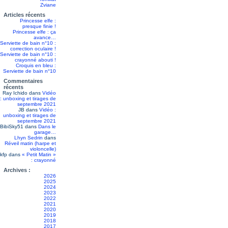
Zviane
Articles récents
Princesse elfe :
presque finie !
Princesse elfe : ça
avance…
Serviette de bain n°10 :
correction oculaire !
Serviette de bain n°10 :
crayonné abouti !
Croquis en bleu :
Serviette de bain n°10
Commentaires
récents
Ray Ichido
dans
Vidéo
: unboxing et tirages de
septembre 2021
JB
dans
Vidéo :
unboxing et tirages de
septembre 2021
BibiSky51
dans
Dans le
garage…
Lhyn Sedrin
dans
Réveil matin (harpe et
violoncelle)
kfp
dans
« Petit Matin »
: crayonné
Archives :
2026
2025
2024
2023
2022
2021
2020
2019
2018
2017