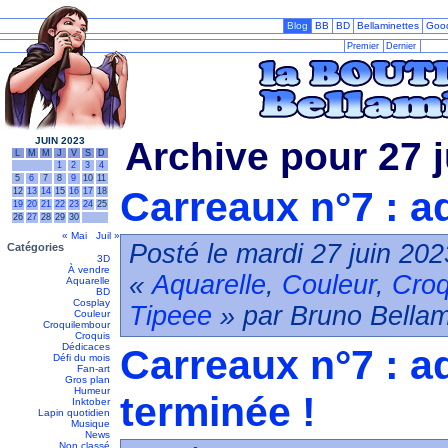
Blog
BB
BD
Bellaminettes
Goo
Premier
Dernier
JUIN 2023
Archive pour 27 
L
M
M
J
V
S
D
1
2
3
4
5
6
7
8
9
10
11
Carreaux n°7 : aq
12
13
14
15
16
17
18
19
20
21
22
23
24
25
26
27
28
29
30
« Mai
Juil »
Posté le mardi 27 juin 202
Catégories
3D
À vendre
«
Aquarelle
,
Couleur
,
Croq
Aquarelle
BD
Cosplay
Tipeee
» par Bruno Bellam
Couleur
Croquilembour
Croquis
Dédicaces
Carreaux n°7 : a
Défi du mois
Fan-art
Gros plan
Humeur
terminée !
Inktober
Lapin quotidien
Musique
News
Non classé