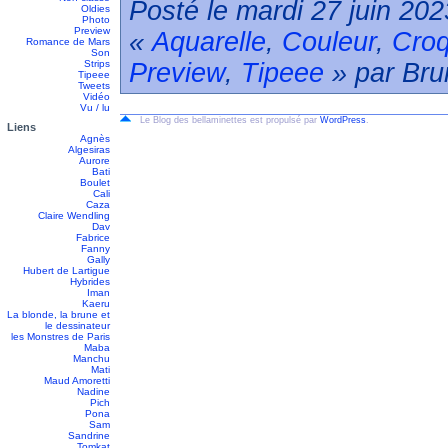
Posté le mardi 27 juin 202
Oldies
Photo
Preview
«
Aquarelle
,
Couleur
,
Croq
Romance de Mars
Son
Strips
Preview
,
Tipeee
» par Bru
Tipeee
Tweets
Vidéo
Vu / lu
Le Blog des bellaminettes est propulsé par
WordPress
.
Liens
Agnès
Algesiras
Aurore
Bati
Boulet
Cali
Caza
Claire Wendling
Dav
Fabrice
Fanny
Gally
Hubert de Lartigue
Hybrides
Iman
Kaeru
La blonde, la brune et
le dessinateur
les Monstres de Paris
Maba
Manchu
Mati
Maud Amoretti
Nadine
Pich
Pona
Sam
Sandrine
Tomkat