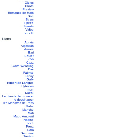
Oldies
Photo
Preview
Romance de Mars
Son
Strips
Tipeee
Tweets
Vidéo
Vu / lu
Liens
Agnès
Algesiras
Aurore
Bati
Boulet
Cali
Caza
Claire Wendling
Dav
Fabrice
Fanny
Gally
Hubert de Lartigue
Hybrides
Iman
Kaeru
La blonde, la brune et
le dessinateur
les Monstres de Paris
Maba
Manchu
Mati
Maud Amoretti
Nadine
Pich
Pona
Sam
Sandrine
Tomkat