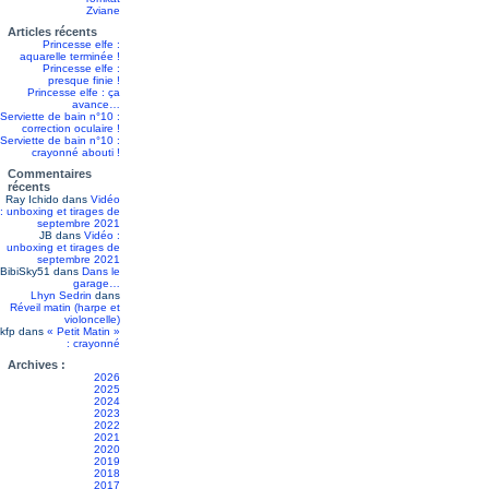
Zviane
Articles récents
Princesse elfe :
aquarelle terminée !
Princesse elfe :
presque finie !
Princesse elfe : ça
avance…
Serviette de bain n°10 :
correction oculaire !
Serviette de bain n°10 :
crayonné abouti !
Commentaires
récents
Ray Ichido
dans
Vidéo
: unboxing et tirages de
septembre 2021
JB
dans
Vidéo :
unboxing et tirages de
septembre 2021
BibiSky51
dans
Dans le
garage…
Lhyn Sedrin
dans
Réveil matin (harpe et
violoncelle)
kfp
dans
« Petit Matin »
: crayonné
Archives :
2026
2025
2024
2023
2022
2021
2020
2019
2018
2017