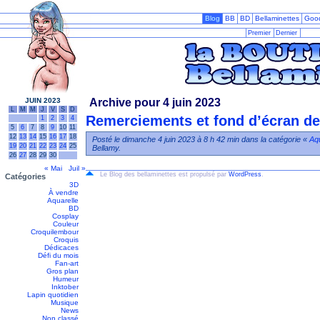
Blog
BB
BD
Bellaminettes
Goo
Premier
Dernier
JUIN 2023
Archive pour 4 juin 2023
L
M
M
J
V
S
D
Remerciements et fond d’écran de
1
2
3
4
5
6
7
8
9
10
11
12
13
14
15
16
17
18
Posté le dimanche 4 juin 2023 à 8 h 42 min dans la catégorie «
Aqu
19
20
21
22
23
24
25
Bellamy.
26
27
28
29
30
« Mai
Juil »
Le Blog des bellaminettes est propulsé par
WordPress
.
Catégories
3D
À vendre
Aquarelle
BD
Cosplay
Couleur
Croquilembour
Croquis
Dédicaces
Défi du mois
Fan-art
Gros plan
Humeur
Inktober
Lapin quotidien
Musique
News
Non classé