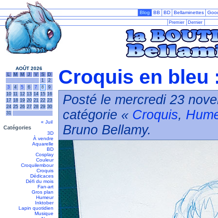
Blog
BB
BD
Bellaminettes
Goo
Premier
Dernier
AOÛT 2026
Croquis en bleu 
L
M
M
J
V
S
D
1
2
3
4
5
6
7
8
9
10
11
12
13
14
15
16
Posté le mercredi 23 nov
17
18
19
20
21
22
23
24
25
26
27
28
29
30
catégorie «
Croquis
,
Hume
31
« Juil
Bruno Bellamy.
Catégories
3D
À vendre
Aquarelle
BD
Cosplay
Couleur
Croquilembour
Croquis
Dédicaces
Défi du mois
Fan-art
Gros plan
Humeur
Inktober
Lapin quotidien
Musique