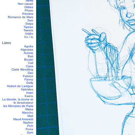
News
Non classé
Oldies
Photo
Preview
Romance de Mars
Son
Strips
Tipeee
Tweets
Vidéo
Vu / lu
Liens
Agnès
Algesiras
Aurore
Bati
Boulet
Cali
Caza
Claire Wendling
Dav
Fabrice
Fanny
Gally
Hubert de Lartigue
Hybrides
Iman
Kaeru
La blonde, la brune et
le dessinateur
les Monstres de Paris
Maba
Manchu
Mati
Maud Amoretti
Nadine
Pich
Pona
Sam