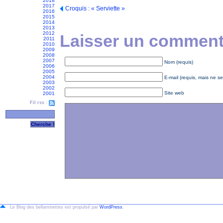
2018
2017
Croquis : « Serviette »
2016
2015
2014
2013
2012
Laisser un commenta
2011
2010
2009
2008
2007
Nom (requis)
2006
2005
2004
E-mail (requis, mais ne se
2003
2002
Site web
2001
Fil rss :
Le Blog des bellaminettes est propulsé par
WordPress
.