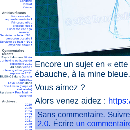
Sandrine
Tomkat
Zviane
Articles récents
Princesse elfe :
aquarelle terminée !
Princesse elfe :
presque finie !
Princesse elfe : ça
avance…
Serviette de bain n°10 :
correction oculaire !
Serviette de bain n°10 :
crayonné abouti !
Commentaires
récents
Ray Ichido
dans
Vidéo
: unboxing et tirages de
Encore un sujet en « ette 
septembre 2021
JB
dans
Vidéo :
unboxing et tirages de
ébauche, à la mine bleue.
septembre 2021
BibiSky51
dans
Dans le
garage…
Lhyn Sedrin
dans
Vous aimez ?
Réveil matin (harpe et
violoncelle)
kfp
dans
« Petit Matin »
: crayonné
Alors venez aidez :
https
Archives :
2026
2025
2024
Sans commentaire. Suivre
2023
2022
2021
2.0
. Écrire
un commentair
2020
2019