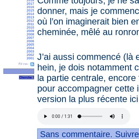
Comme toujours, je ne sa
2018
2017
2016
donner, mais je commence
2015
2014
2013
où l’on imaginerait bien e
2012
2011
2010
cheminée, mêlé au ronr
2009
2008
2007
2006
2005
2004
2003
J’ai aussi commencé (là 
2002
2001
hein, je dois notamment 
Fil rss :
la partie centrale, encore 
pour accompagner cette 
version la plus récente ici
Sans commentaire. Suivre