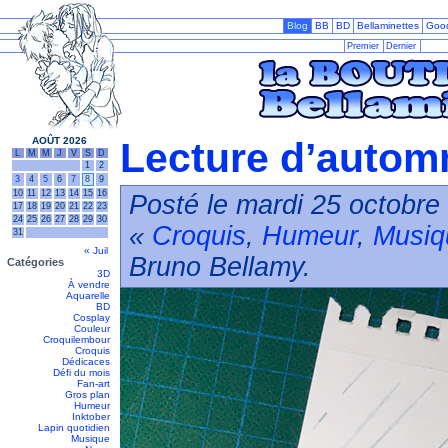
Blog
BB
BD
Bellaminettes
Goo
Premier
Dernier
AOÛT 2026
Lecture d’automn
L
M
M
J
V
S
D
1
2
3
4
5
6
7
8
9
10
11
12
13
14
15
16
Posté le mardi 25 octobre
17
18
19
20
21
22
23
24
25
26
27
28
29
30
«
Croquis
,
Humeur
,
Musiq
31
« Juil
Bruno Bellamy.
Catégories
3D
À vendre
Aquarelle
BD
Cosplay
Couleur
Croquilembour
Croquis
Dédicaces
Défi du mois
Fan-art
Gros plan
Humeur
Inktober
Lapin quotidien
Musique