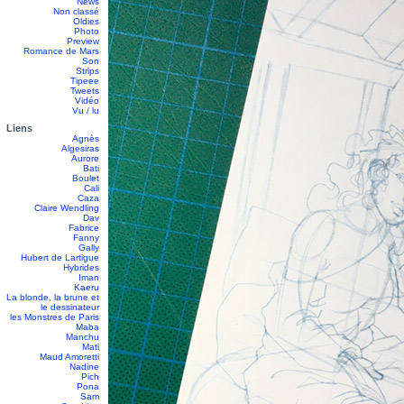
News
Non classé
Oldies
Photo
Preview
Romance de Mars
Son
Strips
Tipeee
Tweets
Vidéo
Vu / lu
Liens
Agnès
Algesiras
Aurore
Bati
Boulet
Cali
Caza
Claire Wendling
Dav
Fabrice
Fanny
Gally
Hubert de Lartigue
Hybrides
Iman
Kaeru
La blonde, la brune et
le dessinateur
les Monstres de Paris
Maba
Manchu
Mati
Maud Amoretti
Nadine
Pich
Pona
Sam