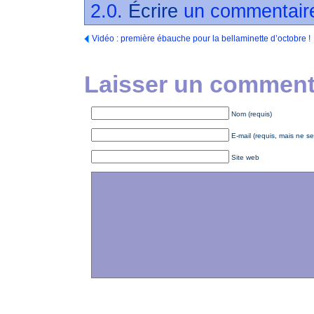
2.0
. Écrire
un commentair
Vidéo : première ébauche pour la bellaminette d’octobre !
Laisser un commenta
Nom (requis)
E-mail (requis, mais ne se
Site web