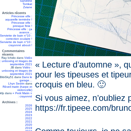
Sandrine
Tomkat
Zviane
Articles récents
Princesse elfe :
aquarelle terminée !
Princesse elfe :
presque finie !
Princesse elfe : ça
avance…
Serviette de bain n°10 :
correction oculaire !
Serviette de bain n°10 :
crayonné abouti !
Commentaires
récents
Ray Ichido
dans
Vidéo
: unboxing et tirages de
« Lecture d’automne », qu
septembre 2021
JB
dans
Vidéo :
unboxing et tirages de
pour les tipeuses et tipeu
septembre 2021
BibiSky51
dans
Dans le
garage…
croquis en bleu. 🙂
Lhyn Sedrin
dans
Réveil matin (harpe et
violoncelle)
kfp
dans
« Petit Matin »
Si vous aimez, n’oubliez p
: crayonné
Archives :
https://fr.tipeee.com/bru
2026
2025
2024
2023
2022
2021
2020
2019