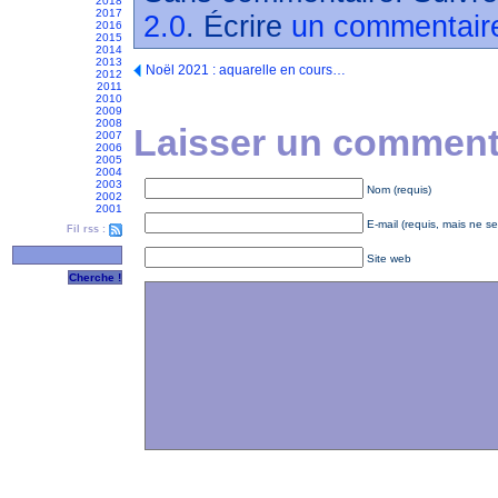
2018
2017
2.0
. Écrire
un commentair
2016
2015
2014
2013
Noël 2021 : aquarelle en cours…
2012
2011
2010
2009
2008
Laisser un commenta
2007
2006
2005
2004
2003
Nom (requis)
2002
2001
E-mail (requis, mais ne se
Fil rss :
Site web