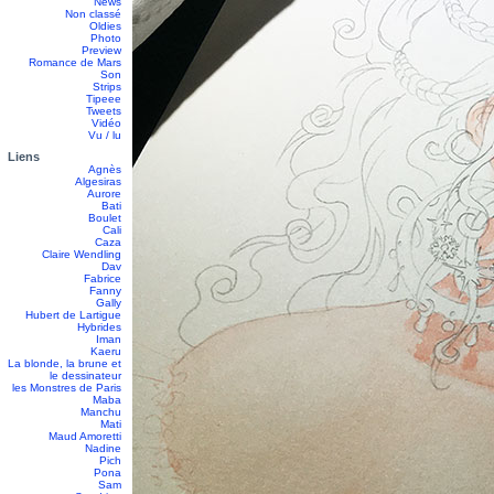
News
Non classé
Oldies
Photo
Preview
Romance de Mars
Son
Strips
Tipeee
Tweets
Vidéo
Vu / lu
Liens
Agnès
Algesiras
Aurore
Bati
Boulet
Cali
Caza
Claire Wendling
Dav
Fabrice
Fanny
Gally
Hubert de Lartigue
Hybrides
Iman
Kaeru
La blonde, la brune et
le dessinateur
les Monstres de Paris
Maba
Manchu
Mati
Maud Amoretti
Nadine
Pich
Pona
Sam