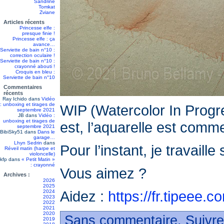
Sandrine
Tomkat
Zviane
Articles récents
Princesse elfe :
presque finie !
Princesse elfe : ça
avance…
Serviette de bain n°10 :
correction oculaire !
Serviette de bain n°10 :
crayonné abouti !
Croquis en bleu :
Serviette de bain n°10
Commentaires
récents
Ray Ichido
dans
Vidéo
: unboxing et tirages de
WIP (Watercolor In Progre
septembre 2021
JB
dans
Vidéo :
unboxing et tirages de
est, l’aquarelle est comm
septembre 2021
BibiSky51
dans
Dans le
garage…
Lhyn Sedrin
dans
Pour l’instant, je travail
Réveil matin (harpe et
violoncelle)
kfp
dans
« Petit Matin »
: crayonné
Vous aimez ?
Archives :
2026
2025
Aidez :
https://fr.tipeee.
2024
2023
2022
2021
2020
Sans commentaire. Suivre
2019