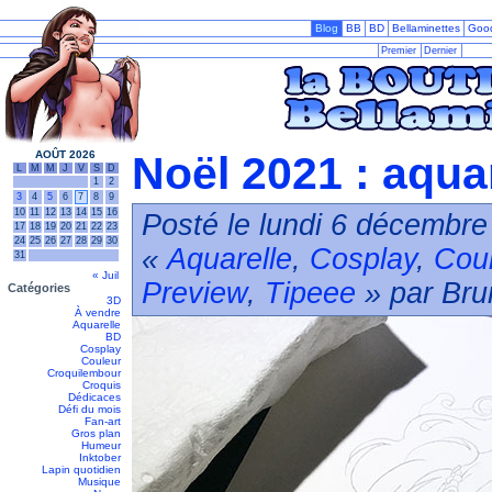
Blog
BB
BD
Bellaminettes
Goo
Premier
Dernier
AOÛT 2026
Noël 2021 : aquar
L
M
M
J
V
S
D
1
2
3
4
5
6
7
8
9
10
11
12
13
14
15
16
Posté le lundi 6 décembre
17
18
19
20
21
22
23
24
25
26
27
28
29
30
«
Aquarelle
,
Cosplay
,
Cou
31
« Juil
Preview
,
Tipeee
» par Bru
Catégories
3D
À vendre
Aquarelle
BD
Cosplay
Couleur
Croquilembour
Croquis
Dédicaces
Défi du mois
Fan-art
Gros plan
Humeur
Inktober
Lapin quotidien
Musique