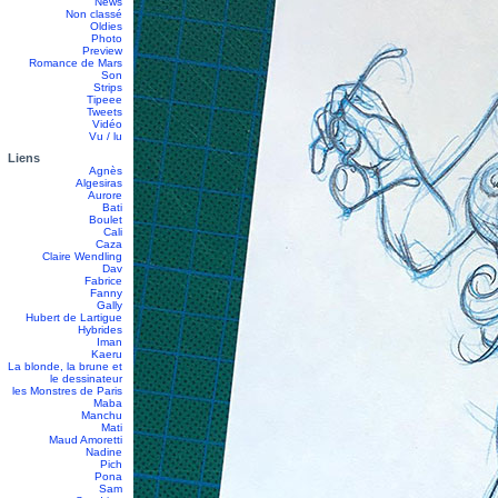
News
Non classé
Oldies
Photo
Preview
Romance de Mars
Son
Strips
Tipeee
Tweets
Vidéo
Vu / lu
Liens
Agnès
Algesiras
Aurore
Bati
Boulet
Cali
Caza
Claire Wendling
Dav
Fabrice
Fanny
Gally
Hubert de Lartigue
Hybrides
Iman
Kaeru
La blonde, la brune et
le dessinateur
les Monstres de Paris
Maba
Manchu
Mati
Maud Amoretti
Nadine
Pich
Pona
Sam