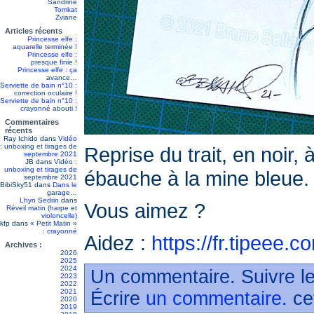
Sandrine
Tomkat
Zviane
Articles récents
Princesse elfe :
aquarelle terminée !
Princesse elfe :
presque finie !
Princesse elfe : ça
avance…
Serviette de bain n°10 :
correction oculaire !
Serviette de bain n°10 :
crayonné abouti !
Commentaires
récents
Ray Ichido
dans
Vidéo
: unboxing et tirages de
Reprise du trait, en noir,
septembre 2021
JB
dans
Vidéo :
unboxing et tirages de
ébauche à la mine bleue.
septembre 2021
BibiSky51
dans
Dans le
garage…
Lhyn Sedrin
dans
Vous aimez ?
Réveil matin (harpe et
violoncelle)
kfp
dans
« Petit Matin »
: crayonné
Aidez :
https://fr.tipeee.
Archives :
2026
2025
2024
Un commentaire. Suivre le
2023
2022
2021
Écrire
un commentaire
. ce
2020
2019