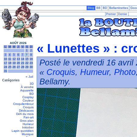
Blog
BB
BD
Bellaminettes
Goo
Premier
Dernier
AOÛT 2026
« Lunettes » : cr
L
M
M
J
V
S
D
1
2
3
4
5
6
7
8
9
10
11
12
13
14
15
16
Posté le vendredi 16 avril
17
18
19
20
21
22
23
24
25
26
27
28
29
30
«
Croquis
,
Humeur
,
Photo
31
« Juil
Bellamy.
Catégories
3D
À vendre
Aquarelle
BD
Cosplay
Couleur
Croquilembour
Croquis
Dédicaces
Défi du mois
Fan-art
Gros plan
Humeur
Inktober
Lapin quotidien
Musique