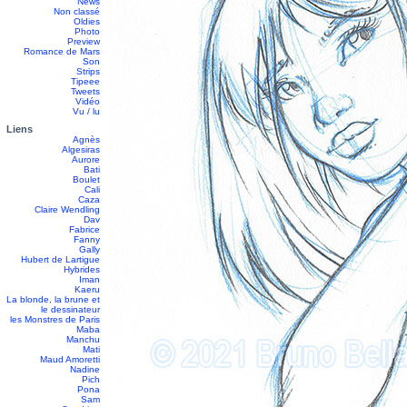
News
Non classé
Oldies
Photo
Preview
Romance de Mars
Son
Strips
Tipeee
Tweets
Vidéo
Vu / lu
Liens
Agnès
Algesiras
Aurore
Bati
Boulet
Cali
Caza
Claire Wendling
Dav
Fabrice
Fanny
Gally
Hubert de Lartigue
Hybrides
Iman
Kaeru
La blonde, la brune et
le dessinateur
les Monstres de Paris
Maba
Manchu
Mati
Maud Amoretti
Nadine
Pich
Pona
Sam