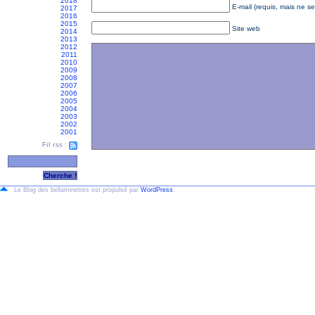
2018
E-mail (requis, mais ne se
2017
2016
2015
Site web
2014
2013
2012
2011
2010
2009
2008
2007
2006
2005
2004
2003
2002
2001
Fil rss :
Le Blog des bellaminettes est propulsé par
WordPress
.