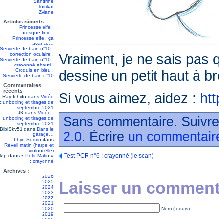
Sandrine
Tomkat
Zviane
Articles récents
Princesse elfe :
presque finie !
Princesse elfe : ça
avance…
Serviette de bain n°10 :
Vraiment, je ne sais pas q
correction oculaire !
Serviette de bain n°10 :
crayonné abouti !
Croquis en bleu :
dessine un petit haut à br
Serviette de bain n°10
Commentaires
récents
Si vous aimez, aidez :
htt
Ray Ichido
dans
Vidéo
: unboxing et tirages de
septembre 2021
JB
dans
Vidéo :
Sans commentaire. Suivre
unboxing et tirages de
septembre 2021
BibiSky51
dans
Dans le
2.0
. Écrire
un commentair
garage…
Lhyn Sedrin
dans
Réveil matin (harpe et
violoncelle)
Test PCR n°6 : crayonné (le scan)
kfp
dans
« Petit Matin »
: crayonné
Archives :
2026
Laisser un commenta
2025
2024
2023
2022
2021
2020
Nom (requis)
2019