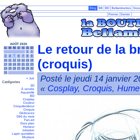
Blog
BB
BD
Bellaminettes
Goo
Premier
Dernier
AOÛT 2026
Le retour de la b
L
M
M
J
V
S
D
1
2
3
4
5
6
7
8
9
(croquis)
10
11
12
13
14
15
16
17
18
19
20
21
22
23
24
25
26
27
28
29
30
31
Posté le jeudi 14 janvier 
« Juil
Catégories
3D
«
Cosplay
,
Croquis
,
Hume
À vendre
Aquarelle
BD
Cosplay
Couleur
Croquilembour
Croquis
Dédicaces
Défi du mois
Fan-art
Gros plan
Humeur
Inktober
Lapin quotidien
Musique