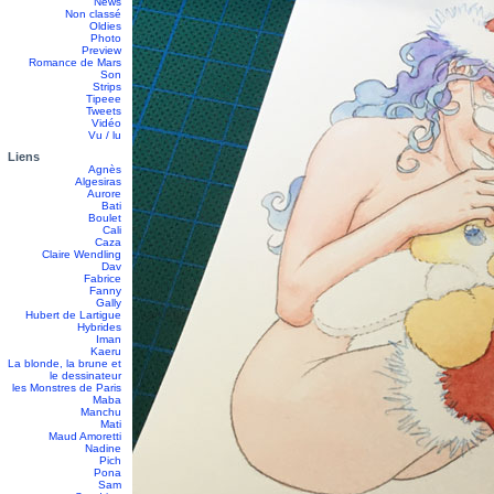
News
Non classé
Oldies
Photo
Preview
Romance de Mars
Son
Strips
Tipeee
Tweets
Vidéo
Vu / lu
Liens
Agnès
Algesiras
Aurore
Bati
Boulet
Cali
Caza
Claire Wendling
Dav
Fabrice
Fanny
Gally
Hubert de Lartigue
Hybrides
Iman
Kaeru
La blonde, la brune et
le dessinateur
les Monstres de Paris
Maba
Manchu
Mati
Maud Amoretti
Nadine
Pich
Pona
Sam