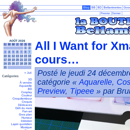
Blog
BB
BD
Bellaminettes
Goo
Premier
Dernier
AOÛT 2026
All I Want for Xm
L
M
M
J
V
S
D
1
2
3
4
5
6
7
8
9
cours…
10
11
12
13
14
15
16
17
18
19
20
21
22
23
24
25
26
27
28
29
30
31
Posté le jeudi 24 décembr
« Juil
Catégories
3D
catégorie «
Aquarelle
,
Cos
À vendre
Aquarelle
Preview
,
Tipeee
» par Bru
BD
Cosplay
Couleur
Croquilembour
Croquis
Dédicaces
Défi du mois
Fan-art
Gros plan
Humeur
Inktober
Lapin quotidien
Musique