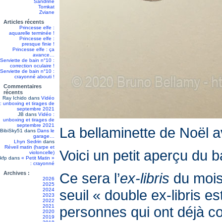
Sandrine
Tomkat
Zviane
Articles récents
Princesse elfe :
aquarelle terminée !
Princesse elfe :
presque finie !
Princesse elfe : ça
avance…
Serviette de bain n°10 :
correction oculaire !
Serviette de bain n°10 :
crayonné abouti !
Commentaires
récents
Ray Ichido
dans
Vidéo
: unboxing et tirages de
septembre 2021
JB
dans
Vidéo :
unboxing et tirages de
septembre 2021
La bellaminette de Noël a
BibiSky51
dans
Dans le
garage…
Lhyn Sedrin
dans
Réveil matin (harpe et
Voici un petit aperçu du 
violoncelle)
kfp
dans
« Petit Matin »
: crayonné
Archives :
Ce sera l’
ex-libris
du mois 
2026
2025
2024
seuil « double ex-libris es
2023
2022
2021
personnes qui ont déjà co
2020
2019