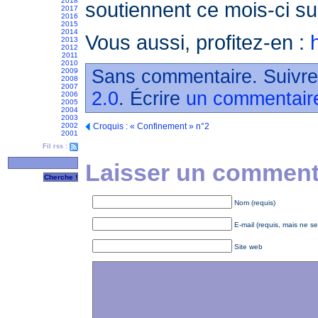
2018
soutiennent ce mois-ci su
2017
2016
2015
2014
Vous aussi, profitez-en :
2013
2012
2011
2010
Sans commentaire. Suivre
2009
2008
2007
2.0
. Écrire
un commentair
2006
2005
2004
2003
2002
Croquis : « Confinement » n°2
2001
Fil rss :
Laisser un commenta
Nom (requis)
E-mail (requis, mais ne se
Site web