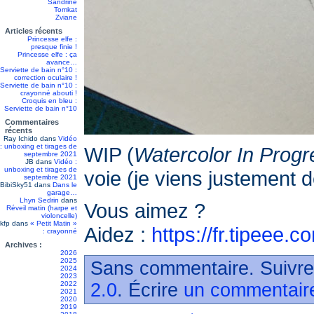
Sandrine
Tomkat
Zviane
Articles récents
Princesse elfe :
presque finie !
Princesse elfe : ça
avance…
Serviette de bain n°10 :
correction oculaire !
Serviette de bain n°10 :
crayonné abouti !
Croquis en bleu :
Serviette de bain n°10
Commentaires
récents
Ray Ichido
dans
Vidéo
: unboxing et tirages de
WIP (
Watercolor In Progr
septembre 2021
JB
dans
Vidéo :
unboxing et tirages de
voie (je viens justement 
septembre 2021
BibiSky51
dans
Dans le
garage…
Lhyn Sedrin
dans
Vous aimez ?
Réveil matin (harpe et
violoncelle)
kfp
dans
« Petit Matin »
Aidez :
https://fr.tipeee.
: crayonné
Archives :
2026
2025
Sans commentaire. Suivre
2024
2023
2022
2.0
. Écrire
un commentair
2021
2020
2019