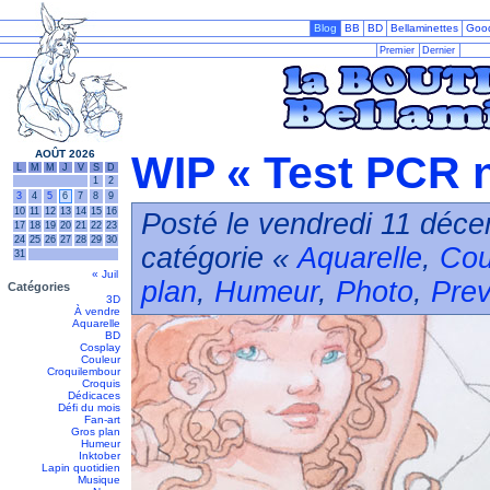
Blog
BB
BD
Bellaminettes
Goo
Premier
Dernier
AOÛT 2026
WIP « Test PCR n
L
M
M
J
V
S
D
1
2
3
4
5
6
7
8
9
10
11
12
13
14
15
16
Posté le vendredi 11 déce
17
18
19
20
21
22
23
24
25
26
27
28
29
30
catégorie «
Aquarelle
,
Cou
31
« Juil
plan
,
Humeur
,
Photo
,
Pre
Catégories
3D
À vendre
Aquarelle
BD
Cosplay
Couleur
Croquilembour
Croquis
Dédicaces
Défi du mois
Fan-art
Gros plan
Humeur
Inktober
Lapin quotidien
Musique