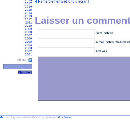
2018
Remerciements et fond d’écran !
2017
2016
2015
2014
2013
Laisser un commenta
2012
2011
2010
2009
2008
Nom (requis)
2007
2006
2005
E-mail (requis, mais ne se
2004
2003
Site web
2002
2001
Fil rss :
Le Blog des bellaminettes est propulsé par
WordPress
.