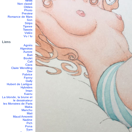
News
Non classé
Oldies
Photo
Preview
Romance de Mars
Son
Strips
Tipeee
Tweets
Vidéo
Vu / lu
Liens
Agnès
Algesiras
Aurore
Bati
Boulet
Cali
Caza
Claire Wendling
Dav
Fabrice
Fanny
Gally
Hubert de Lartigue
Hybrides
Iman
Kaeru
La blonde, la brune et
le dessinateur
les Monstres de Paris
Maba
Manchu
Mati
Maud Amoretti
Nadine
Pich
Pona
Sam