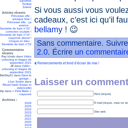
Sandrine
Tomkat
Si vous aussi vous voulez
Zviane
Articles récents
Princesse elfe :
cadeaux, c’est ici qu’il fau
presque finie !
Princesse elfe : ça
avance…
bellamy
! 😉
Serviette de bain n°10 :
correction oculaire !
Serviette de bain n°10 :
crayonné abouti !
Sans commentaire. Suivre
Croquis en bleu :
Serviette de bain n°10
2.0
. Écrire
un commentair
Commentaires
récents
Ray Ichido
dans
Vidéo
: unboxing et tirages de
septembre 2021
Remerciements et fond d’écran de mai !
JB
dans
Vidéo :
unboxing et tirages de
septembre 2021
BibiSky51
dans
Dans le
Laisser un commenta
garage…
Lhyn Sedrin
dans
Réveil matin (harpe et
violoncelle)
kfp
dans
« Petit Matin »
Nom (requis)
: crayonné
Archives :
E-mail (requis, mais ne se
2026
2025
2024
Site web
2023
2022
2021
2020
2019