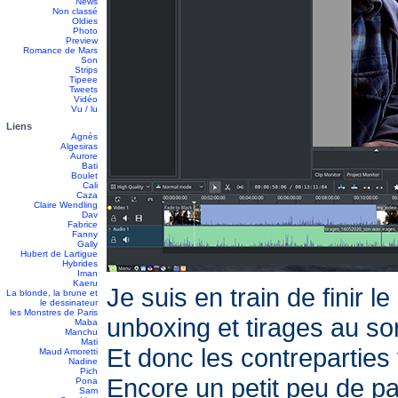
News
Non classé
Oldies
Photo
Preview
Romance de Mars
Son
Strips
Tipeee
Tweets
Vidéo
Vu / lu
Liens
Agnès
Algesiras
Aurore
Bati
Boulet
Cali
Caza
Claire Wendling
Dav
Fabrice
Fanny
Gally
Hubert de Lartigue
Hybrides
Iman
Kaeru
Je suis en train de finir 
La blonde, la brune et
le dessinateur
les Monstres de Paris
unboxing et tirages au sor
Maba
Manchu
Mati
Et donc les contreparties vo
Maud Amoretti
Nadine
Pich
Encore un petit peu de p
Pona
Sam