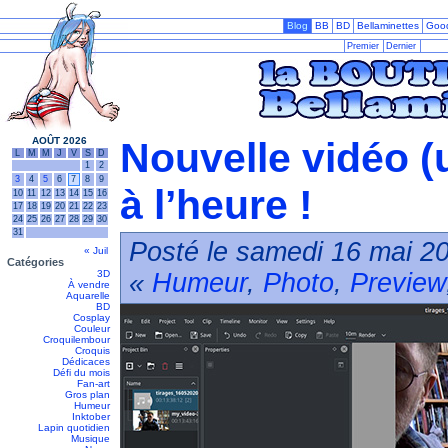
Blog
BB
BD
Bellaminettes
Goo
Premier
Dernier
AOÛT 2026
Nouvelle vidéo (
L
M
M
J
V
S
D
1
2
3
4
5
6
7
8
9
à l’heure !
10
11
12
13
14
15
16
17
18
19
20
21
22
23
24
25
26
27
28
29
30
31
Posté le samedi 16 mai 20
« Juil
Catégories
3D
«
Humeur
,
Photo
,
Preview
À vendre
Aquarelle
BD
Cosplay
Couleur
Croquilembour
Croquis
Dédicaces
Défi du mois
Fan-art
Gros plan
Humeur
Inktober
Lapin quotidien
Musique