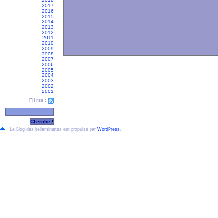
2018
2017
2016
2015
2014
2013
2012
2011
2010
2009
2008
2007
2006
2005
2004
2003
2002
2001
Fil rss :
Le Blog des bellaminettes est propulsé par
WordPress
.