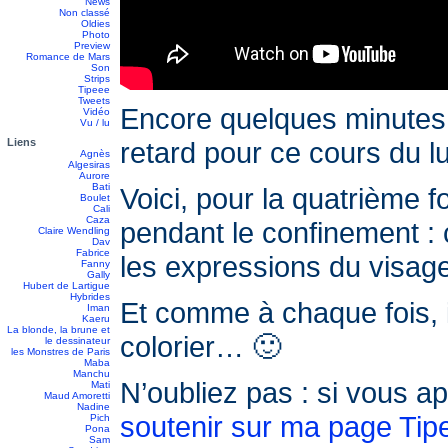
News
Non classé
Oldies
Photo
Preview
Romance de Mars
Son
Strips
Tipeee
Tweets
Encore quelques minutes et
Vidéo
Vu / lu
Liens
retard pour ce cours du 
Agnès
Algesiras
Aurore
Bati
Voici, pour la quatrième f
Boulet
Cali
Caza
pendant le confinement : 
Claire Wendling
Dav
Fabrice
les expressions du visage
Fanny
Gally
Hubert de Lartigue
Hybrides
Et comme à chaque fois, i
Iman
Kaeru
La blonde, la brune et
colorier… 🙂
le dessinateur
les Monstres de Paris
Maba
Manchu
N’oubliez pas : si vous a
Mati
Maud Amoretti
Nadine
soutenir sur ma page Tip
Pich
Pona
Sam