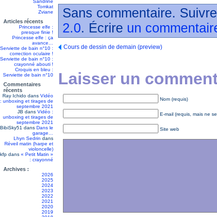
Sandrine
Tomkat
Sans commentaire. Suivre
Zviane
Articles récents
2.0
. Écrire
un commentair
Princesse elfe :
presque finie !
Princesse elfe : ça
avance…
Cours de dessin de demain (preview)
Serviette de bain n°10 :
correction oculaire !
Serviette de bain n°10 :
crayonné abouti !
Croquis en bleu :
Laisser un commenta
Serviette de bain n°10
Commentaires
récents
Ray Ichido
dans
Vidéo
Nom (requis)
: unboxing et tirages de
septembre 2021
JB
dans
Vidéo :
E-mail (requis, mais ne se
unboxing et tirages de
septembre 2021
BibiSky51
dans
Dans le
Site web
garage…
Lhyn Sedrin
dans
Réveil matin (harpe et
violoncelle)
kfp
dans
« Petit Matin »
: crayonné
Archives :
2026
2025
2024
2023
2022
2021
2020
2019