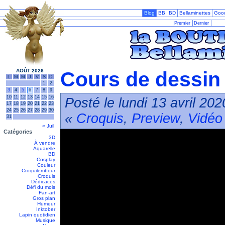
Blog
BB
BD
Bellaminettes
Goo
Premier
Dernier
AOÛT 2026
Cours de dessin 
L
M
M
J
V
S
D
1
2
3
4
5
6
7
8
9
10
11
12
13
14
15
16
Posté le lundi 13 avril 20
17
18
19
20
21
22
23
24
25
26
27
28
29
30
«
Croquis
,
Preview
,
Vidéo
31
« Juil
Catégories
3D
À vendre
Aquarelle
BD
Cosplay
Couleur
Croquilembour
Croquis
Dédicaces
Défi du mois
Fan-art
Gros plan
Humeur
Inktober
Lapin quotidien
Musique