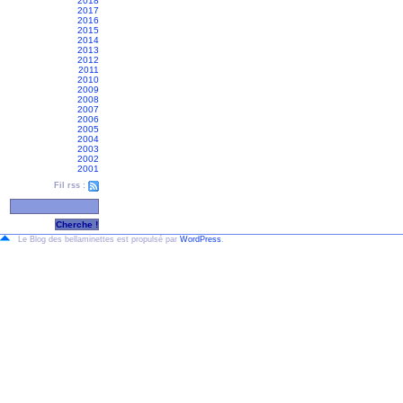
2018
2017
2016
2015
2014
2013
2012
2011
2010
2009
2008
2007
2006
2005
2004
2003
2002
2001
Fil rss :
Le Blog des bellaminettes est propulsé par
WordPress
.