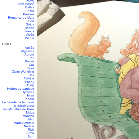
News
Non classé
Oldies
Photo
Preview
Romance de Mars
Son
Strips
Tipeee
Tweets
Vidéo
Vu / lu
Liens
Agnès
Algesiras
Aurore
Bati
Boulet
Cali
Caza
Claire Wendling
Dav
Fabrice
Fanny
Gally
Hubert de Lartigue
Hybrides
Iman
Kaeru
La blonde, la brune et
le dessinateur
les Monstres de Paris
Maba
Manchu
Mati
Maud Amoretti
Nadine
Pich
Pona
Sam