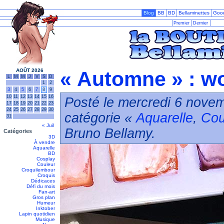
Blog
BB
BD
Bellaminettes
Goo
Premier
Dernier
AOÛT 2026
« Automne » : wo
L
M
M
J
V
S
D
1
2
3
4
5
6
7
8
9
10
11
12
13
14
15
16
Posté le mercredi 6 novem
17
18
19
20
21
22
23
24
25
26
27
28
29
30
catégorie «
Aquarelle
,
Cou
31
« Juil
Bruno Bellamy.
Catégories
3D
À vendre
Aquarelle
BD
Cosplay
Couleur
Croquilembour
Croquis
Dédicaces
Défi du mois
Fan-art
Gros plan
Humeur
Inktober
Lapin quotidien
Musique