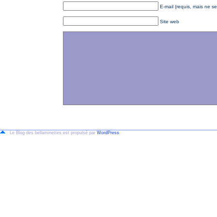
E-mail (requis, mais ne se
Site web
Le Blog des bellaminettes est propulsé par
WordPress
.