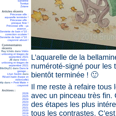
Sandrine
Tomkat
Zviane
Articles récents
Princesse elfe :
aquarelle terminée !
Princesse elfe :
presque finie !
Princesse elfe : ça
avance…
Serviette de bain n°10 :
correction oculaire !
Serviette de bain n°10 :
crayonné abouti !
Commentaires
récents
Ray Ichido
dans
Vidéo
: unboxing et tirages de
L’aquarelle de la bellami
septembre 2021
JB
dans
Vidéo :
unboxing et tirages de
numéroté-signé pour les t
septembre 2021
BibiSky51
dans
Dans le
garage…
bientôt terminée ! 🙂
Lhyn Sedrin
dans
Réveil matin (harpe et
violoncelle)
kfp
dans
« Petit Matin »
Il me reste à refaire tous 
: crayonné
Archives :
avec un pinceau très fin. 
2026
2025
2024
des étapes les plus intére
2023
2022
2021
tous les contrastes. C’e
2020
2019