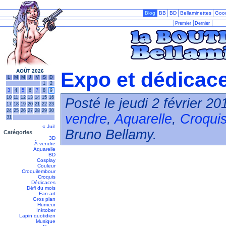
Blog
BB
BD
Bellaminettes
Goo
Premier
Dernier
AOÛT 2026
Expo et dédicaces
L
M
M
J
V
S
D
1
2
3
4
5
6
7
8
9
10
11
12
13
14
15
16
Posté le jeudi 2 février 2
17
18
19
20
21
22
23
24
25
26
27
28
29
30
vendre
,
Aquarelle
,
Croqui
31
« Juil
Bruno Bellamy.
Catégories
3D
À vendre
Aquarelle
BD
Cosplay
Couleur
Croquilembour
Croquis
Dédicaces
Défi du mois
Fan-art
Gros plan
Humeur
Inktober
Lapin quotidien
Musique