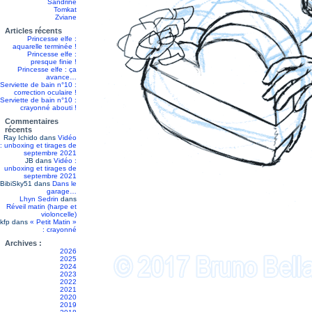
Sandrine
Tomkat
Zviane
Articles récents
Princesse elfe :
aquarelle terminée !
Princesse elfe :
presque finie !
Princesse elfe : ça
avance…
Serviette de bain n°10 :
correction oculaire !
Serviette de bain n°10 :
crayonné abouti !
Commentaires
récents
Ray Ichido
dans
Vidéo
: unboxing et tirages de
septembre 2021
JB
dans
Vidéo :
unboxing et tirages de
septembre 2021
BibiSky51
dans
Dans le
garage…
Lhyn Sedrin
dans
Réveil matin (harpe et
violoncelle)
kfp
dans
« Petit Matin »
: crayonné
Archives :
2026
2025
2024
2023
2022
2021
2020
2019