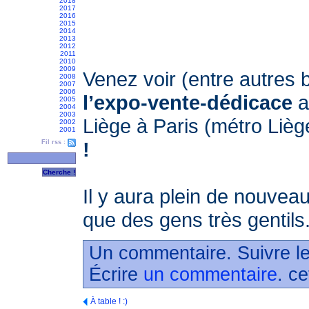
2018
2017
2016
2015
2014
2013
2012
2011
2010
2009
Venez voir (entre autres 
2008
2007
2006
l’expo-vente-dédicace
a
2005
2004
2003
Liège à Paris (métro Lièg
2002
2001
!
Fil rss :
Il y aura plein de nouveau
que des gens très gentils
Un commentaire. Suivre le
Écrire
un commentaire
. ce
À table ! :)