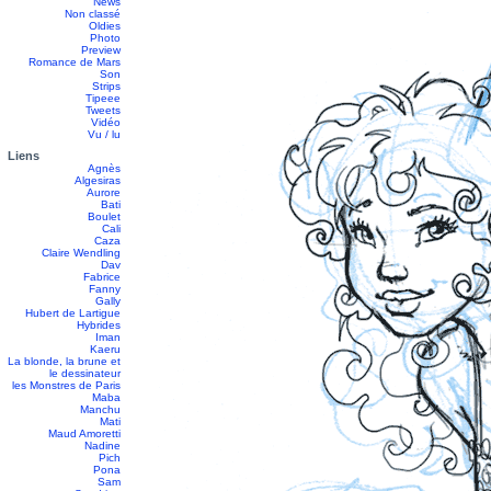
News
Non classé
Oldies
Photo
Preview
Romance de Mars
Son
Strips
Tipeee
Tweets
Vidéo
Vu / lu
Liens
Agnès
Algesiras
Aurore
Bati
Boulet
Cali
Caza
Claire Wendling
Dav
Fabrice
Fanny
Gally
Hubert de Lartigue
Hybrides
Iman
Kaeru
La blonde, la brune et
le dessinateur
les Monstres de Paris
Maba
Manchu
Mati
Maud Amoretti
Nadine
Pich
Pona
Sam