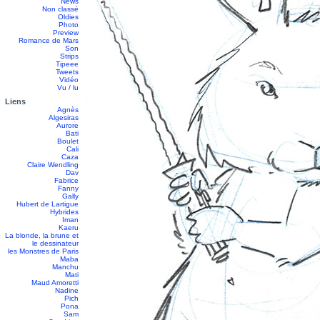
News
Non classé
Oldies
Photo
Preview
Romance de Mars
Son
Strips
Tipeee
Tweets
Vidéo
Vu / lu
Liens
Agnès
Algesiras
Aurore
Bati
Boulet
Cali
Caza
Claire Wendling
Dav
Fabrice
Fanny
Gally
Hubert de Lartigue
Hybrides
Iman
Kaeru
La blonde, la brune et
le dessinateur
les Monstres de Paris
Maba
Manchu
Mati
Maud Amoretti
Nadine
Pich
Pona
Sam