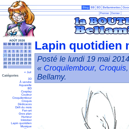
Blog
BB
BD
Bellaminettes
Goo
Premier
Dernier
AOÛT 2026
Lapin quotidien 
L
M
M
J
V
S
D
1
2
3
4
5
6
7
8
9
10
11
12
13
14
15
16
Posté le lundi 19 mai 2014
17
18
19
20
21
22
23
24
25
26
27
28
29
30
«
Croquilembour
,
Croquis
31
« Juil
Bellamy.
Catégories
3D
À vendre
Aquarelle
BD
Cosplay
Couleur
Croquilembour
Croquis
Dédicaces
Défi du mois
Fan-art
Gros plan
Humeur
Inktober
Lapin quotidien
Musique