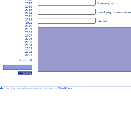
2018
Nom (requis)
2017
2016
2015
E-mail (requis, mais ne se
2014
2013
2012
Site web
2011
2010
2009
2008
2007
2006
2005
2004
2003
2002
2001
Fil rss :
Le Blog des bellaminettes est propulsé par
WordPress
.