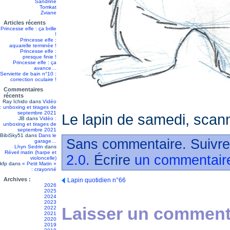
Sandrine
Tomkat
Zviane
Articles récents
Princesse elfe : ça brille
!
Princesse elfe :
aquarelle terminée !
Princesse elfe :
presque finie !
Princesse elfe : ça
avance…
Serviette de bain n°10 :
correction oculaire !
Commentaires
récents
Ray Ichido
dans
Vidéo
: unboxing et tirages de
septembre 2021
Le lapin de samedi, sca
JB
dans
Vidéo :
unboxing et tirages de
septembre 2021
BibiSky51
dans
Dans le
Sans commentaire. Suivre
garage…
Lhyn Sedrin
dans
Réveil matin (harpe et
2.0
. Écrire
un commentair
violoncelle)
kfp
dans
« Petit Matin »
: crayonné
Archives :
Lapin quotidien n°66
2026
2025
2024
2023
Laisser un commenta
2022
2021
2020
2019