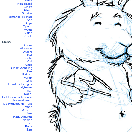
News
Non classé
Oldies
Photo
Preview
Romance de Mars
Son
Strips
Tipeee
Tweets
Vidéo
Vu / lu
Liens
Agnès
Algesiras
Aurore
Bati
Boulet
Cali
Caza
Claire Wendling
Dav
Fabrice
Fanny
Gally
Hubert de Lartigue
Hybrides
Iman
Kaeru
La blonde, la brune et
le dessinateur
les Monstres de Paris
Maba
Manchu
Mati
Maud Amoretti
Nadine
Pich
Pona
Sam