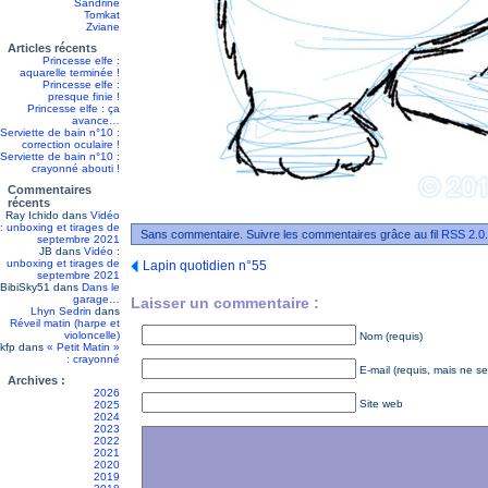
Sandrine
Tomkat
Zviane
Articles récents
Princesse elfe :
aquarelle terminée !
Princesse elfe :
presque finie !
Princesse elfe : ça
avance…
Serviette de bain n°10 :
correction oculaire !
Serviette de bain n°10 :
crayonné abouti !
Commentaires
récents
Ray Ichido
dans
Vidéo
: unboxing et tirages de
Sans commentaire. Suivre les commentaires grâce au fil
RSS 2.0
septembre 2021
JB
dans
Vidéo :
unboxing et tirages de
Lapin quotidien n°55
septembre 2021
BibiSky51
dans
Dans le
garage…
Laisser un commentaire :
Lhyn Sedrin
dans
Réveil matin (harpe et
violoncelle)
Nom (requis)
kfp
dans
« Petit Matin »
: crayonné
E-mail (requis, mais ne se
Archives :
2026
Site web
2025
2024
2023
2022
2021
2020
2019