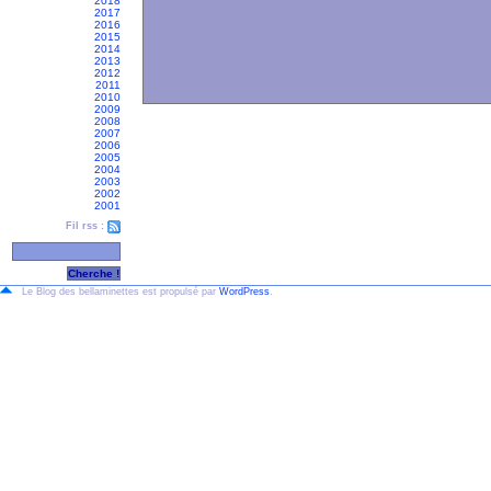
2018
2017
2016
2015
2014
2013
2012
2011
2010
2009
2008
2007
2006
2005
2004
2003
2002
2001
Fil rss :
Le Blog des bellaminettes est propulsé par
WordPress
.