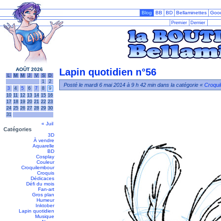
Blog
BB
BD
Bellaminettes
Goo
Premier
Dernier
AOÛT 2026
Lapin quotidien n°56
L
M
M
J
V
S
D
1
2
Posté le mardi 6 mai 2014 à 9 h 42 min dans la catégorie «
Croqui
3
4
5
6
7
8
9
10
11
12
13
14
15
16
17
18
19
20
21
22
23
24
25
26
27
28
29
30
31
« Juil
Catégories
3D
À vendre
Aquarelle
BD
Cosplay
Couleur
Croquilembour
Croquis
Dédicaces
Défi du mois
Fan-art
Gros plan
Humeur
Inktober
Lapin quotidien
Musique