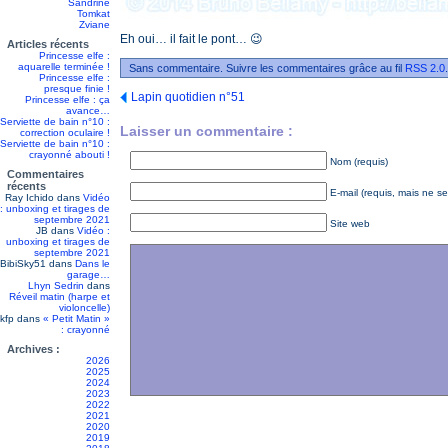
Sandrine
Tomkat
Zviane
Eh oui… il fait le pont… 😉
Articles récents
Princesse elfe :
aquarelle terminée !
Sans commentaire. Suivre les commentaires grâce au fil
RSS 2.0
Princesse elfe :
presque finie !
Lapin quotidien n°51
Princesse elfe : ça
avance…
Serviette de bain n°10 :
Laisser un commentaire :
correction oculaire !
Serviette de bain n°10 :
crayonné abouti !
Nom (requis)
Commentaires
récents
E-mail (requis, mais ne se
Ray Ichido
dans
Vidéo
: unboxing et tirages de
septembre 2021
Site web
JB
dans
Vidéo :
unboxing et tirages de
septembre 2021
BibiSky51
dans
Dans le
garage…
Lhyn Sedrin
dans
Réveil matin (harpe et
violoncelle)
kfp
dans
« Petit Matin »
: crayonné
Archives :
2026
2025
2024
2023
2022
2021
2020
2019