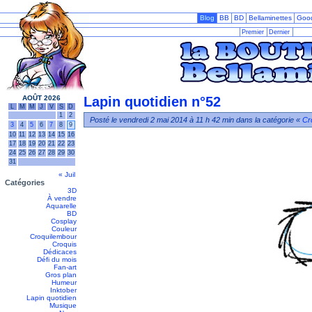
Blog
BB
BD
Bellaminettes
Goo
Premier
Dernier
AOÛT 2026
Lapin quotidien n°52
L
M
M
J
V
S
D
1
2
Posté le vendredi 2 mai 2014 à 11 h 42 min dans la catégorie «
Cr
3
4
5
6
7
8
9
10
11
12
13
14
15
16
17
18
19
20
21
22
23
24
25
26
27
28
29
30
31
« Juil
Catégories
3D
À vendre
Aquarelle
BD
Cosplay
Couleur
Croquilembour
Croquis
Dédicaces
Défi du mois
Fan-art
Gros plan
Humeur
Inktober
Lapin quotidien
Musique