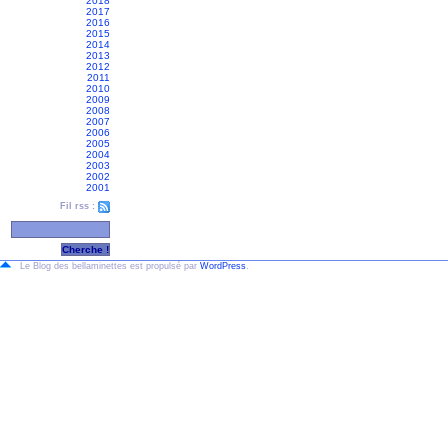
2018
2017
2016
2015
2014
2013
2012
2011
2010
2009
2008
2007
2006
2005
2004
2003
2002
2001
Fil rss :
Le Blog des bellaminettes est propulsé par
WordPress
.