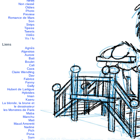
News
Non classé
Oldies
Photo
Preview
Romance de Mars
Son
Strips
Tipeee
Tweets
Vidéo
Vu / lu
Liens
Agnès
Algesiras
Aurore
Bati
Boulet
Cali
Caza
Claire Wendling
Dav
Fabrice
Fanny
Gally
Hubert de Lartigue
Hybrides
Iman
Kaeru
La blonde, la brune et
le dessinateur
les Monstres de Paris
Maba
Manchu
Mati
Maud Amoretti
Nadine
Pich
Pona
Sam