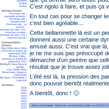
Sandrine
Tomkat
C’est rigolo à faire, et puis ça v
Zviane
Articles récents
Princesse elfe :
En tout cas pour se changer l
aquarelle terminée !
Princesse elfe :
c’est bien agréable…
presque finie !
Princesse elfe : ça
avance…
Serviette de bain n°10 :
Cette bellaminette là est un pe
correction oculaire !
Serviette de bain n°10 :
crayonné abouti !
donnent aussi une certaine dyn
Commentaires
amusé aussi. C’est vrai que là
récents
Ray Ichido
dans
Vidéo
: unboxing et tirages de
je ne me suis pas préoccupé de l
septembre 2021
JB
dans
Vidéo :
démarche d’un peintre que celle
unboxing et tirages de
septembre 2021
BibiSky51
dans
Dans le
résultat que je trouve assez joli
garage…
Lhyn Sedrin
dans
Réveil matin (harpe et
L’été est là, la pression des p
violoncelle)
kfp
dans
« Petit Matin »
: crayonné
donc pouvoir bientôt réaliment
Archives :
2026
2025
A bientôt, donc ! 🙂
2024
2023
2022
2021
2020
Sans commentaire. Suivre les commentaires grâce au fil
RSS 2.0
2019