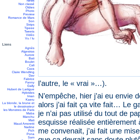
News
Non classé
Oldies
Photo
Preview
Romance de Mars
Son
Strips
Tipeee
Tweets
Vidéo
Vu / lu
Liens
Agnès
Algesiras
Aurore
Bati
Boulet
Cali
Caza
Claire Wendling
Dav
Fabrice
l’autre, le « vrai »…).
Fanny
Gally
Hubert de Lartigue
Hybrides
N’empêche, hier j’ai eu envie d
Iman
Kaeru
alors j’ai fait ça vite fait… Le
La blonde, la brune et
le dessinateur
les Monstres de Paris
je n’ai pas utilisé du tout de p
Maba
Manchu
esquisse réalisée entièrement à 
Mati
Maud Amoretti
Nadine
me convenait, j’ai fait une mis
Pich
Pona
que ça devrait sans doute plut
Sam