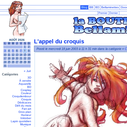
Blog
BB
BD
Bellaminettes
Goo
Premier
Dernier
AOÛT 2026
L'appel du croquis
L
M
M
J
V
S
D
1
2
Posté le mercredi 18 juin 2003 à 11 h 31 min dans la catégorie «
C
3
4
5
6
7
8
9
10
11
12
13
14
15
16
17
18
19
20
21
22
23
24
25
26
27
28
29
30
31
« Juil
Catégories
3D
À vendre
Aquarelle
BD
Cosplay
Couleur
Croquilembour
Croquis
Dédicaces
Défi du mois
Fan-art
Gros plan
Humeur
Inktober
Lapin quotidien
Musique