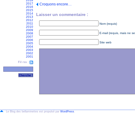
2018
2017
Croquons encore…
2016
2015
2014
Laisser un commentaire :
2013
2012
2011
Nom (requis)
2010
2009
E-mail (requis, mais ne se
2008
2007
2006
Site web
2005
2004
2003
2002
2001
Fil rss :
Le Blog des bellaminettes est propulsé par
WordPress
.