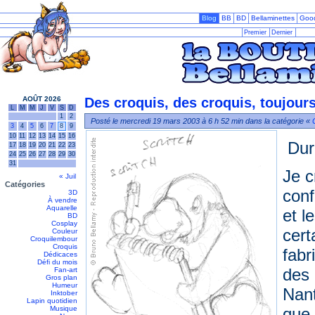
Blog
BB
BD
Bellaminettes
Goo
Premier
Dernier
AOÛT 2026
Des croquis, des croquis, toujou
L
M
M
J
V
S
D
1
2
Posté le mercredi 19 mars 2003 à 6 h 52 min dans la catégorie «
3
4
5
6
7
8
9
10
11
12
13
14
15
16
Dur
17
18
19
20
21
22
23
24
25
26
27
28
29
30
31
Je c
« Juil
Catégories
conf
3D
À vendre
Aquarelle
et l
BD
Cosplay
cert
Couleur
Croquilembour
Croquis
fabr
Dédicaces
Défi du mois
des 
Fan-art
Gros plan
Humeur
Nant
Inktober
Lapin quotidien
Musique
que 