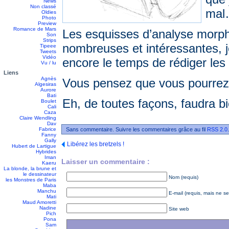
News
Non classé
ma
Oldies
Photo
Preview
Romance de Mars
Les esquisses d’analyse morp
Son
Strips
nombreuses et intéressantes, je
Tipeee
Tweets
Vidéo
encore le temps de rédiger les
Vu / lu
Liens
Agnès
Vous pensez que vous pourrez 
Algesiras
Aurore
Bati
Eh, de toutes façons, faudra 
Boulet
Cali
Caza
Claire Wendling
Dav
Fabrice
Sans commentaire. Suivre les commentaires grâce au fil
RSS 2.0
Fanny
Gally
Libérez les bretzels !
Hubert de Lartigue
Hybrides
Iman
Laisser un commentaire :
Kaeru
La blonde, la brune et
le dessinateur
Nom (requis)
les Monstres de Paris
Maba
Manchu
E-mail (requis, mais ne se
Mati
Maud Amoretti
Nadine
Site web
Pich
Pona
Sam