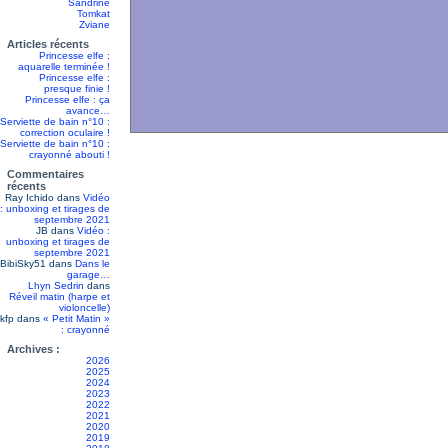
Sandrine
Tomkat
Zviane
Articles récents
Princesse elfe :
aquarelle terminée !
Princesse elfe :
presque finie !
Princesse elfe : ça
avance…
Serviette de bain n°10 :
correction oculaire !
Serviette de bain n°10 :
crayonné abouti !
Commentaires
récents
Ray Ichido
dans
Vidéo
: unboxing et tirages de
septembre 2021
JB
dans
Vidéo :
unboxing et tirages de
septembre 2021
BibiSky51
dans
Dans le
garage…
Lhyn Sedrin
dans
Réveil matin (harpe et
violoncelle)
kfp
dans
« Petit Matin »
: crayonné
Archives :
2026
2025
2024
2023
2022
2021
2020
2019