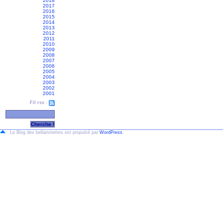
2018
2017
2016
2015
2014
2013
2012
2011
2010
2009
2008
2007
2006
2005
2004
2003
2002
2001
Fil rss :
Le Blog des bellaminettes est propulsé par
WordPress
.