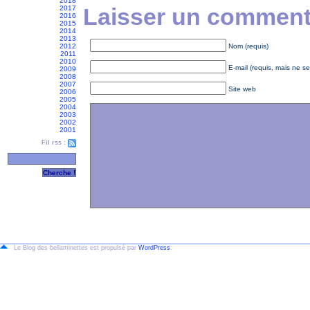
2018
Laisser un commenta
2017
2016
2015
2014
2013
2012
Nom (requis)
2011
2010
E-mail (requis, mais ne se
2009
2008
2007
Site web
2006
2005
2004
2003
2002
2001
Fil rss :
Le Blog des bellaminettes est propulsé par
WordPress
.