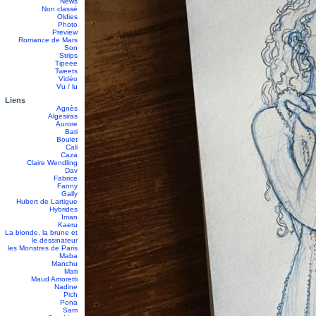
News
Non classé
Oldies
Photo
Preview
Romance de Mars
Son
Strips
Tipeee
Tweets
Vidéo
Vu / lu
Liens
Agnès
Algesiras
Aurore
Bati
Boulet
Cali
Caza
Claire Wendling
Dav
Fabrice
Fanny
Gally
Hubert de Lartigue
Hybrides
Iman
Kaeru
La blonde, la brune et
le dessinateur
les Monstres de Paris
Maba
Manchu
Mati
Maud Amoretti
Nadine
Pich
Pona
Sam