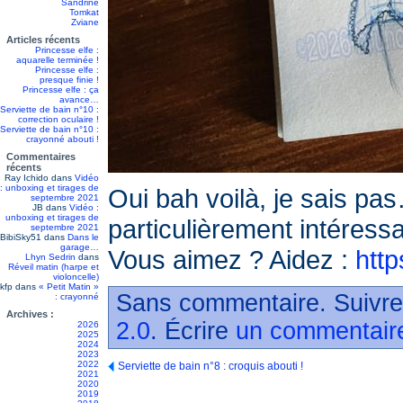
Sandrine
Tomkat
Zviane
Articles récents
Princesse elfe :
aquarelle terminée !
Princesse elfe :
presque finie !
Princesse elfe : ça
avance…
Serviette de bain n°10 :
correction oculaire !
Serviette de bain n°10 :
crayonné abouti !
Commentaires
récents
Ray Ichido
dans
Vidéo
: unboxing et tirages de
Oui bah voilà, je sais pa
septembre 2021
JB
dans
Vidéo :
unboxing et tirages de
particulièrement intéress
septembre 2021
BibiSky51
dans
Dans le
garage…
Vous aimez ? Aidez :
http
Lhyn Sedrin
dans
Réveil matin (harpe et
violoncelle)
kfp
dans
« Petit Matin »
Sans commentaire. Suivre
: crayonné
Archives :
2.0
. Écrire
un commentair
2026
2025
2024
2023
2022
Serviette de bain n°8 : croquis abouti !
2021
2020
2019