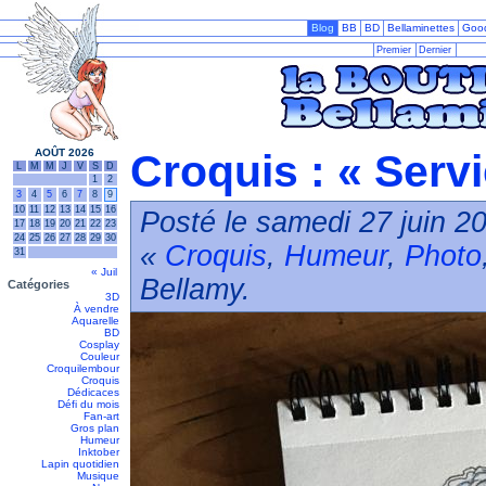
Blog
BB
BD
Bellaminettes
Goo
Premier
Dernier
AOÛT 2026
Croquis : « Servi
L
M
M
J
V
S
D
1
2
3
4
5
6
7
8
9
10
11
12
13
14
15
16
Posté le samedi 27 juin 2
17
18
19
20
21
22
23
24
25
26
27
28
29
30
«
Croquis
,
Humeur
,
Photo
31
« Juil
Bellamy.
Catégories
3D
À vendre
Aquarelle
BD
Cosplay
Couleur
Croquilembour
Croquis
Dédicaces
Défi du mois
Fan-art
Gros plan
Humeur
Inktober
Lapin quotidien
Musique