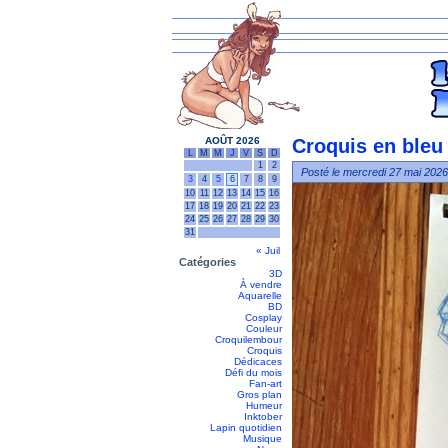
AOÛT 2026
Croquis en bleu 
L
M
M
J
V
S
D
1
2
Posté le mercredi 27 mai 2026
3
4
5
6
7
8
9
10
11
12
13
14
15
16
17
18
19
20
21
22
23
24
25
26
27
28
29
30
31
« Juil
Catégories
3D
À vendre
Aquarelle
BD
Cosplay
Couleur
Croquilembour
Croquis
Dédicaces
Défi du mois
Fan-art
Gros plan
Humeur
Inktober
Lapin quotidien
Musique