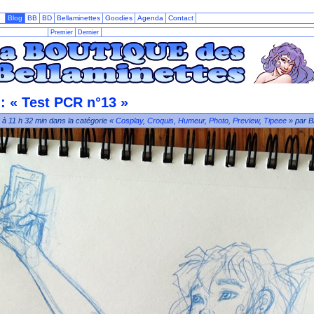
Blog
BB
BD
Bellaminettes
Goodies
Agenda
Contact
Premier
Dernier
: « Test PCR n°13 »
 à 11 h 32 min dans la catégorie «
Cosplay
,
Croquis
,
Humeur
,
Photo
,
Preview
,
Tipeee
» par B