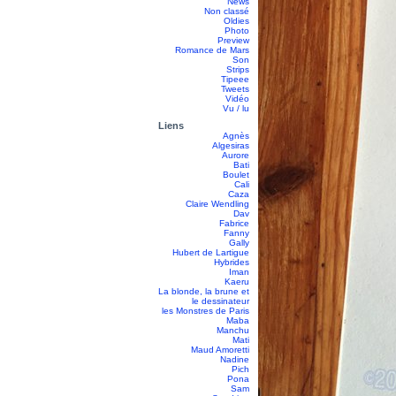
News
Non classé
Oldies
Photo
Preview
Romance de Mars
Son
Strips
Tipeee
Tweets
Vidéo
Vu / lu
Liens
Agnès
Algesiras
Aurore
Bati
Boulet
Cali
Caza
Claire Wendling
Dav
Fabrice
Fanny
Gally
Hubert de Lartigue
Hybrides
Iman
Kaeru
La blonde, la brune et
le dessinateur
les Monstres de Paris
Maba
Manchu
Mati
Maud Amoretti
Nadine
Pich
Pona
Sam