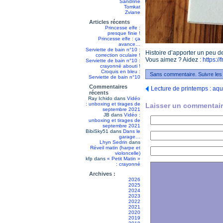
Sandrine
Tomkat
Zviane
Articles récents
Princesse elfe :
presque finie !
Princesse elfe : ça
avance…
Serviette de bain n°10 :
Histoire d’apporter un peu d
correction oculaire !
Vous aimez ? Aidez :
https:/
Serviette de bain n°10 :
crayonné abouti !
Croquis en bleu :
Sans commentaire. Suivre les
Serviette de bain n°10
Commentaires
Lecture de printemps : aqu
récents
Ray Ichido
dans
Vidéo
: unboxing et tirages de
Laisser un commentair
septembre 2021
JB
dans
Vidéo :
unboxing et tirages de
septembre 2021
BibiSky51
dans
Dans le
garage…
Lhyn Sedrin
dans
Réveil matin (harpe et
violoncelle)
kfp
dans
« Petit Matin »
: crayonné
Archives :
2026
2025
2024
2023
2022
2021
2020
2019