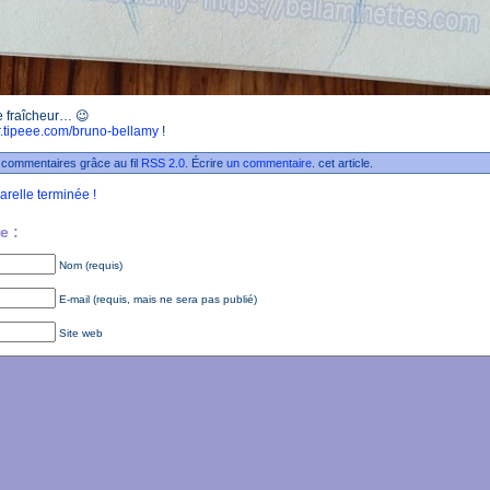
e fraîcheur… 😉
/fr.tipeee.com/bruno-bellamy
!
 commentaires grâce au fil
RSS 2.0
. Écrire
un commentaire
. cet article.
arelle terminée !
e :
Nom (requis)
E-mail (requis, mais ne sera pas publié)
Site web