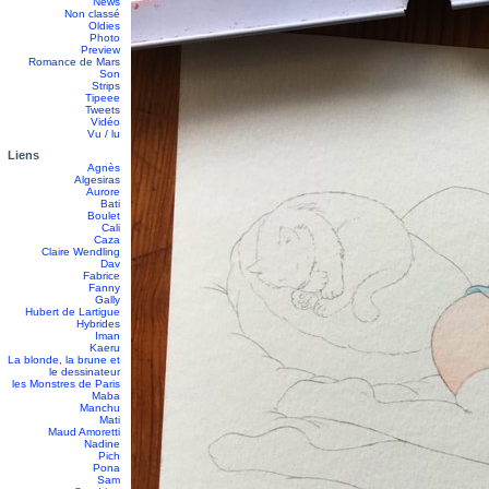
News
Non classé
Oldies
Photo
Preview
Romance de Mars
Son
Strips
Tipeee
Tweets
Vidéo
Vu / lu
Liens
Agnès
Algesiras
Aurore
Bati
Boulet
Cali
Caza
Claire Wendling
Dav
Fabrice
Fanny
Gally
Hubert de Lartigue
Hybrides
Iman
Kaeru
La blonde, la brune et
le dessinateur
les Monstres de Paris
Maba
Manchu
Mati
Maud Amoretti
Nadine
Pich
Pona
Sam