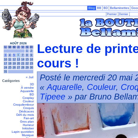
Blog
BB
BD
Bellaminettes
Goo
Premier
Dernier
AOÛT 2026
Lecture de print
L
M
M
J
V
S
D
1
2
3
4
5
6
7
8
9
cours !
10
11
12
13
14
15
16
17
18
19
20
21
22
23
24
25
26
27
28
29
30
31
Posté le mercredi 20 mai 
« Juil
Catégories
3D
«
Aquarelle
,
Couleur
,
Croq
À vendre
Aquarelle
Tipeee
» par Bruno Bellam
BD
Cosplay
Couleur
Croquilembour
Croquis
Dédicaces
Défi du mois
Fan-art
Gros plan
Humeur
Inktober
Lapin quotidien
Musique