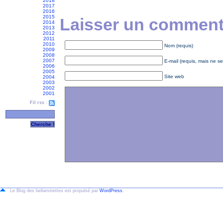
2018
2017
2016
2015
Laisser un commenta
2014
2013
2012
2011
2010
Nom (requis)
2009
2008
2007
E-mail (requis, mais ne se
2006
2005
Site web
2004
2003
2002
2001
Fil rss :
Le Blog des bellaminettes est propulsé par
WordPress
.