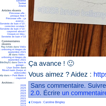
Sandrine
Tomkat
Zviane
Articles récents
Princesse elfe :
presque finie !
Princesse elfe : ça
avance…
Serviette de bain n°10 :
correction oculaire !
Serviette de bain n°10 :
crayonné abouti !
Croquis en bleu :
Serviette de bain n°10
Commentaires
récents
Ray Ichido
dans
Vidéo
: unboxing et tirages de
septembre 2021
JB
dans
Vidéo :
unboxing et tirages de
septembre 2021
Ça avance ! 🙂
BibiSky51
dans
Dans le
garage…
Lhyn Sedrin
dans
Réveil matin (harpe et
Vous aimez ? Aidez :
http
violoncelle)
kfp
dans
« Petit Matin »
: crayonné
Archives :
Sans commentaire. Suivre
2026
2025
2024
2.0
. Écrire
un commentair
2023
2022
2021
2020
Croquis : Caroline Bingley
2019