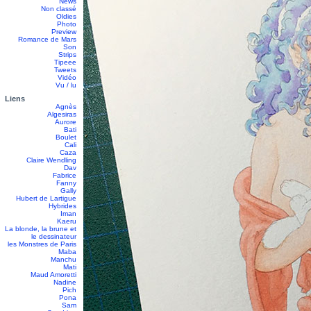
News
Non classé
Oldies
Photo
Preview
Romance de Mars
Son
Strips
Tipeee
Tweets
Vidéo
Vu / lu
Liens
Agnès
Algesiras
Aurore
Bati
Boulet
Cali
Caza
Claire Wendling
Dav
Fabrice
Fanny
Gally
Hubert de Lartigue
Hybrides
Iman
Kaeru
La blonde, la brune et
le dessinateur
les Monstres de Paris
Maba
Manchu
Mati
Maud Amoretti
Nadine
Pich
Pona
Sam