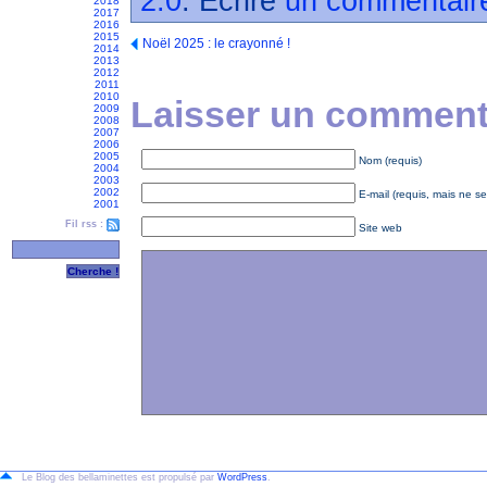
2.0
. Écrire
un commentair
2018
2017
2016
2015
Noël 2025 : le crayonné !
2014
2013
2012
2011
2010
Laisser un commenta
2009
2008
2007
2006
2005
Nom (requis)
2004
2003
2002
E-mail (requis, mais ne se
2001
Fil rss :
Site web
Le Blog des bellaminettes est propulsé par
WordPress
.