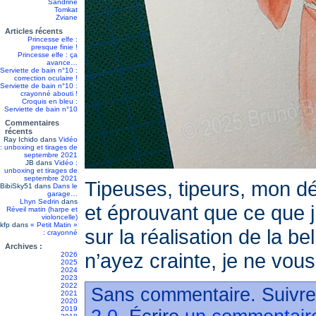
Sandrine
Tomkat
Zviane
Articles récents
Princesse elfe :
presque finie !
Princesse elfe : ça
avance…
Serviette de bain n°10 :
correction oculaire !
Serviette de bain n°10 :
crayonné abouti !
Croquis en bleu :
Serviette de bain n°10
Commentaires
récents
Ray Ichido
dans
Vidéo
: unboxing et tirages de
septembre 2021
JB
dans
Vidéo :
unboxing et tirages de
septembre 2021
Tipeuses, tipeurs, mon 
BibiSky51
dans
Dans le
garage…
Lhyn Sedrin
dans
et éprouvant que ce que j’
Réveil matin (harpe et
violoncelle)
kfp
dans
« Petit Matin »
sur la réalisation de la b
: crayonné
Archives :
n’ayez crainte, je ne vous
2026
2025
2024
2023
2022
Sans commentaire. Suivre
2021
2020
2019