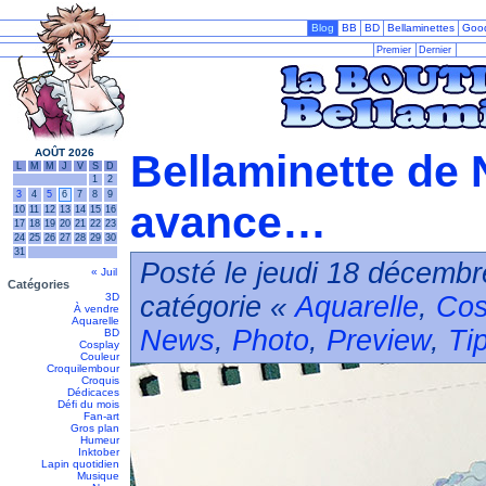
Blog
BB
BD
Bellaminettes
Goo
Premier
Dernier
AOÛT 2026
Bellaminette de N
L
M
M
J
V
S
D
1
2
3
4
5
6
7
8
9
avance…
10
11
12
13
14
15
16
17
18
19
20
21
22
23
24
25
26
27
28
29
30
31
Posté le jeudi 18 décembr
« Juil
Catégories
3D
catégorie «
Aquarelle
,
Cos
À vendre
Aquarelle
News
,
Photo
,
Preview
,
Ti
BD
Cosplay
Couleur
Croquilembour
Croquis
Dédicaces
Défi du mois
Fan-art
Gros plan
Humeur
Inktober
Lapin quotidien
Musique