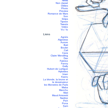
News
Non classé
Oldies
Photo
Preview
Romance de Mars
Son
Strips
Tipeee
Tweets
Vidéo
Vu / lu
Liens
Agnès
Algesiras
Aurore
Bati
Boulet
Cali
Caza
Claire Wendling
Dav
Fabrice
Fanny
Gally
Hubert de Lartigue
Hybrides
Iman
Kaeru
La blonde, la brune et
le dessinateur
les Monstres de Paris
Maba
Manchu
Mati
Maud Amoretti
Nadine
Pich
Pona
Sam