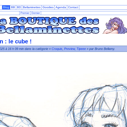
Blog
BB
BD
Bellaminettes
Goodies
Agenda
Contact
Premier
Dernier
n : le cube !
25 à 16 h 09 min dans la catégorie «
Croquis
,
Preview
,
Tipeee
» par Bruno Bellamy.