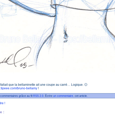
 fallait que la bellaminette ait une coupe au carré… Logique. 🙂
fr.tipeee.com/bruno-
b
ellamy
!
 commentaires grâce au fil
RSS 2.0
. Écrire
un commentaire
. cet article.
re !
e :