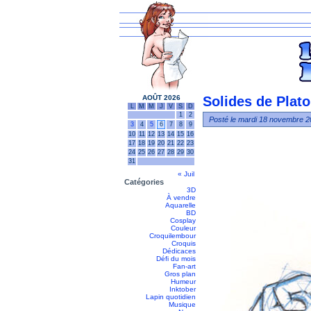
AOÛT 2026
Solides de Plato
L
M
M
J
V
S
D
1
2
Posté le mardi 18 novembre 20
3
4
5
6
7
8
9
10
11
12
13
14
15
16
17
18
19
20
21
22
23
24
25
26
27
28
29
30
31
« Juil
Catégories
3D
À vendre
Aquarelle
BD
Cosplay
Couleur
Croquilembour
Croquis
Dédicaces
Défi du mois
Fan-art
Gros plan
Humeur
Inktober
Lapin quotidien
Musique