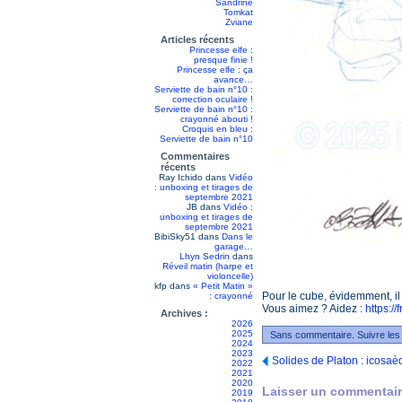
Sandrine
Tomkat
Zviane
Articles récents
Princesse elfe :
presque finie !
Princesse elfe : ça
avance…
Serviette de bain n°10 :
correction oculaire !
Serviette de bain n°10 :
crayonné abouti !
Croquis en bleu :
Serviette de bain n°10
Commentaires
récents
Ray Ichido
dans
Vidéo
: unboxing et tirages de
septembre 2021
JB
dans
Vidéo :
unboxing et tirages de
septembre 2021
BibiSky51
dans
Dans le
garage…
Lhyn Sedrin
dans
Réveil matin (harpe et
violoncelle)
kfp
dans
« Petit Matin »
Pour le cube, évidemment, il
: crayonné
Vous aimez ? Aidez :
https://
Archives :
2026
2025
Sans commentaire. Suivre les
2024
2023
Solides de Platon : icosaèd
2022
2021
2020
Laisser un commentair
2019