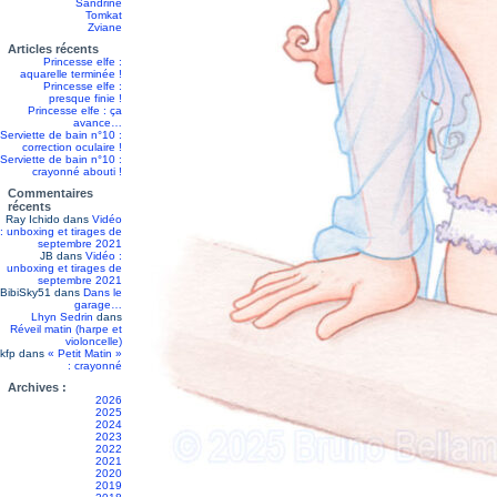
Sandrine
Tomkat
Zviane
Articles récents
Princesse elfe :
aquarelle terminée !
Princesse elfe :
presque finie !
Princesse elfe : ça
avance…
Serviette de bain n°10 :
correction oculaire !
Serviette de bain n°10 :
crayonné abouti !
Commentaires
récents
Ray Ichido
dans
Vidéo
: unboxing et tirages de
septembre 2021
JB
dans
Vidéo :
unboxing et tirages de
septembre 2021
BibiSky51
dans
Dans le
garage…
Lhyn Sedrin
dans
Réveil matin (harpe et
violoncelle)
kfp
dans
« Petit Matin »
: crayonné
Archives :
2026
2025
2024
2023
2022
2021
2020
2019