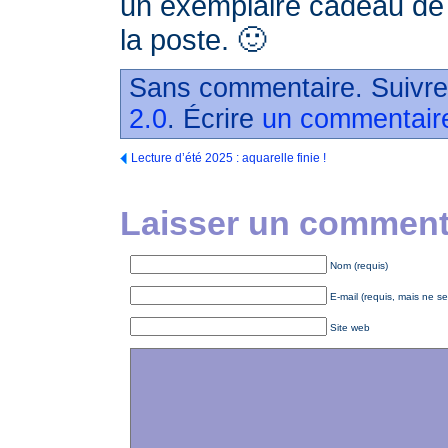
un exemplaire cadeau de c
la poste. 🙂
Sans commentaire. Suivre
2.0
. Écrire
un commentair
Lecture d’été 2025 : aquarelle finie !
Laisser un commenta
Nom (requis)
E-mail (requis, mais ne se
Site web