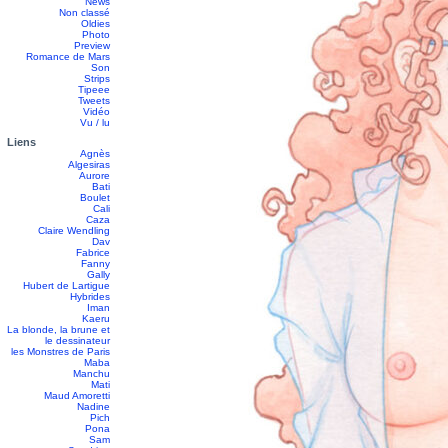
News
Non classé
Oldies
Photo
Preview
Romance de Mars
Son
Strips
Tipeee
Tweets
Vidéo
Vu / lu
Liens
Agnès
Algesiras
Aurore
Bati
Boulet
Cali
Caza
Claire Wendling
Dav
Fabrice
Fanny
Gally
Hubert de Lartigue
Hybrides
Iman
Kaeru
La blonde, la brune et
le dessinateur
les Monstres de Paris
Maba
Manchu
Mati
Maud Amoretti
Nadine
Pich
Pona
Sam