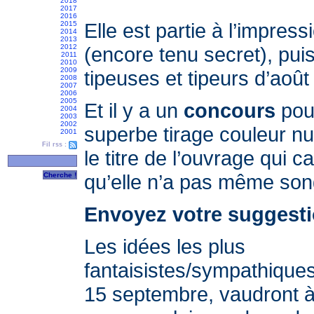
2018
2017
2016
Elle est partie à l’impre
2015
2014
2013
2012
(encore tenu secret), puis
2011
2010
2009
tipeuses et tipeurs d’août 
2008
2007
2006
2005
Et il y a un
concours
pou
2004
2003
2002
superbe tirage couleur num
2001
Fil rss :
le titre de l’ouvrage qui c
qu’elle n’a pas même song
Envoyez votre suggest
Les idées les plus
fantaisistes/sympathiques
15 septembre, vaudront à 