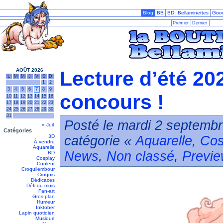
Blog
BB
BD
Bellaminettes
Goo
Premier
Dernier
AOÛT 2026
Lecture d’été 202
L
M
M
J
V
S
D
1
2
3
4
5
6
7
8
9
concours !
10
11
12
13
14
15
16
17
18
19
20
21
22
23
24
25
26
27
28
29
30
31
Posté le mardi 2 septembr
« Juil
Catégories
3D
catégorie «
Aquarelle
,
Cos
À vendre
Aquarelle
News
,
Non classé
,
Previ
BD
Cosplay
Couleur
Croquilembour
Croquis
Dédicaces
Défi du mois
Fan-art
Gros plan
Humeur
Inktober
Lapin quotidien
Musique