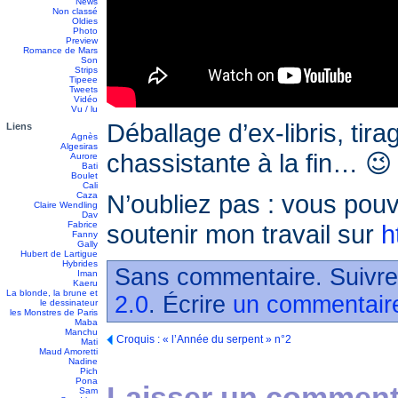
News
Non classé
Oldies
Photo
Preview
Romance de Mars
Son
Strips
Tipeee
Tweets
Vidéo
Vu / lu
Déballage d’ex-libris, tir
Liens
Agnès
Algesiras
chassistante à la fin… 😉
Aurore
Bati
Boulet
Cali
N’oubliez pas : vous pouv
Caza
Claire Wendling
Dav
Fabrice
soutenir mon travail sur
h
Fanny
Gally
Hubert de Lartigue
Hybrides
Sans commentaire. Suivre
Iman
Kaeru
La blonde, la brune et
2.0
. Écrire
un commentair
le dessinateur
les Monstres de Paris
Maba
Manchu
Croquis : « l’Année du serpent » n°2
Mati
Maud Amoretti
Nadine
Pich
Pona
Laisser un commenta
Sam