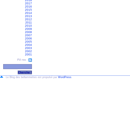
2018
2017
2016
2015
2014
2013
2012
2011
2010
2009
2008
2007
2006
2005
2004
2003
2002
2001
Fil rss :
Le Blog des bellaminettes est propulsé par
WordPress
.