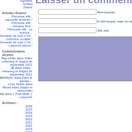
Sandrine
Tomkat
Zviane
Nom (requis)
Articles récents
Princesse elfe :
aquarelle terminée !
E-mail (requis, mais ne se
Princesse elfe :
presque finie !
Princesse elfe : ça
Site web
avance…
Serviette de bain n°10 :
correction oculaire !
Serviette de bain n°10 :
crayonné abouti !
Commentaires
récents
Ray Ichido
dans
Vidéo
: unboxing et tirages de
septembre 2021
JB
dans
Vidéo :
unboxing et tirages de
septembre 2021
BibiSky51
dans
Dans le
garage…
Lhyn Sedrin
dans
Réveil matin (harpe et
violoncelle)
kfp
dans
« Petit Matin »
: crayonné
Archives :
2026
2025
2024
2023
2022
2021
2020
2019