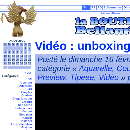
Blog
BB
BD
Bellaminettes
Goo
Premier
Dernier
AOÛT 2026
Vidéo : unboxing 
L
M
M
J
V
S
D
1
2
3
4
5
6
7
8
9
10
11
12
13
14
15
16
Posté le dimanche 16 févr
17
18
19
20
21
22
23
24
25
26
27
28
29
30
catégorie «
Aquarelle
,
Cou
31
« Juil
Preview
,
Tipeee
,
Vidéo
» p
Catégories
3D
À vendre
Aquarelle
BD
Cosplay
Couleur
Croquilembour
Croquis
Dédicaces
Défi du mois
Fan-art
Gros plan
Humeur
Inktober
Lapin quotidien
Musique