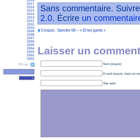
2018
2017
Sans commentaire. Suivre
2016
2015
2014
2.0
. Écrire
un commentair
2013
2012
2011
2010
Croquis : Spectre 08 – « Et les gants »
2009
2008
2007
2006
2005
Laisser un commenta
2004
2003
2002
2001
Nom (requis)
Fil rss :
E-mail (requis, mais ne se
Site web