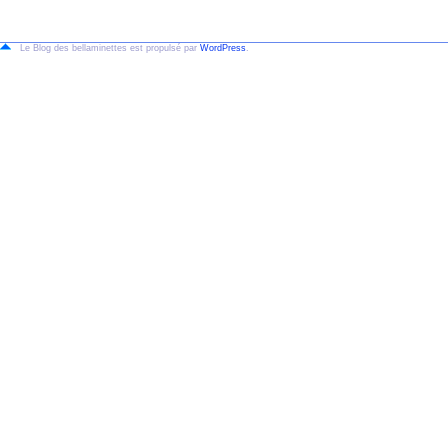
Le Blog des bellaminettes est propulsé par
WordPress
.