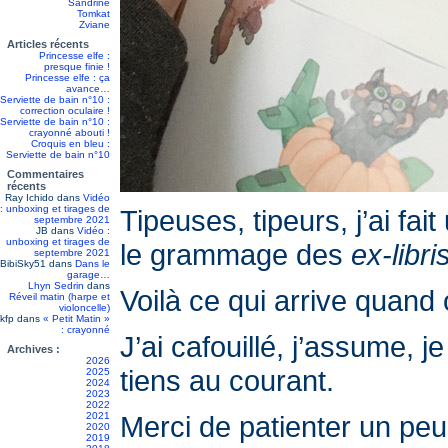
Sandrine
Tomkat
Zviane
Articles récents
Princesse elfe :
presque finie !
Princesse elfe : ça
avance…
Serviette de bain n°10 :
correction oculaire !
Serviette de bain n°10 :
crayonné abouti !
Croquis en bleu :
Serviette de bain n°10
Commentaires
récents
Ray Ichido
dans
Vidéo
: unboxing et tirages de
Tipeuses, tipeurs, j’ai fa
septembre 2021
JB
dans
Vidéo :
unboxing et tirages de
le grammage des
ex-libri
septembre 2021
BibiSky51
dans
Dans le
garage…
Lhyn Sedrin
dans
Voilà ce qui arrive quand 
Réveil matin (harpe et
violoncelle)
kfp
dans
« Petit Matin »
: crayonné
J’ai cafouillé, j’assume, j
Archives :
2026
tiens au courant.
2025
2024
2023
2022
2021
Merci de patienter un pe
2020
2019