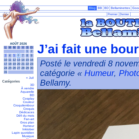
Blog
BB
BD
Bellaminettes
Goo
Premier
Dernier
AOÛT 2026
J’ai fait une bou
L
M
M
J
V
S
D
1
2
3
4
5
6
7
8
9
10
11
12
13
14
15
16
Posté le vendredi 8 novem
17
18
19
20
21
22
23
24
25
26
27
28
29
30
catégorie «
Humeur
,
Phot
31
« Juil
Bellamy.
Catégories
3D
À vendre
Aquarelle
BD
Cosplay
Couleur
Croquilembour
Croquis
Dédicaces
Défi du mois
Fan-art
Gros plan
Humeur
Inktober
Lapin quotidien
Musique