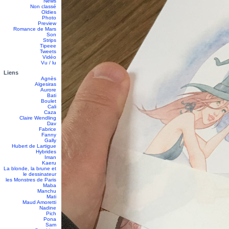
News
Non classé
Oldies
Photo
Preview
Romance de Mars
Son
Strips
Tipeee
Tweets
Vidéo
Vu / lu
Liens
Agnès
Algesiras
Aurore
Bati
Boulet
Cali
Caza
Claire Wendling
Dav
Fabrice
Fanny
Gally
Hubert de Lartigue
Hybrides
Iman
Kaeru
La blonde, la brune et
le dessinateur
les Monstres de Paris
Maba
Manchu
Mati
Maud Amoretti
Nadine
Pich
Pona
Sam