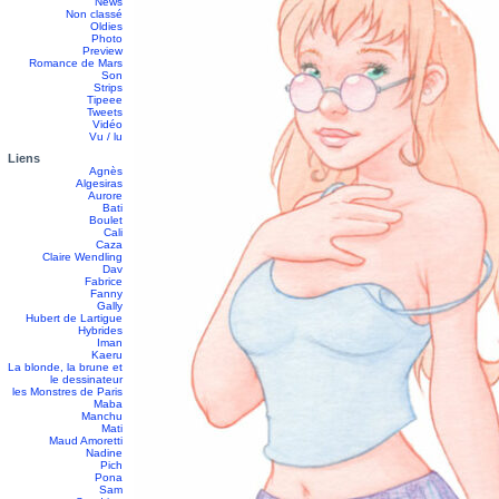
News
Non classé
Oldies
Photo
Preview
Romance de Mars
Son
Strips
Tipeee
Tweets
Vidéo
Vu / lu
Liens
Agnès
Algesiras
Aurore
Bati
Boulet
Cali
Caza
Claire Wendling
Dav
Fabrice
Fanny
Gally
Hubert de Lartigue
Hybrides
Iman
Kaeru
La blonde, la brune et
le dessinateur
les Monstres de Paris
Maba
Manchu
Mati
Maud Amoretti
Nadine
Pich
Pona
Sam