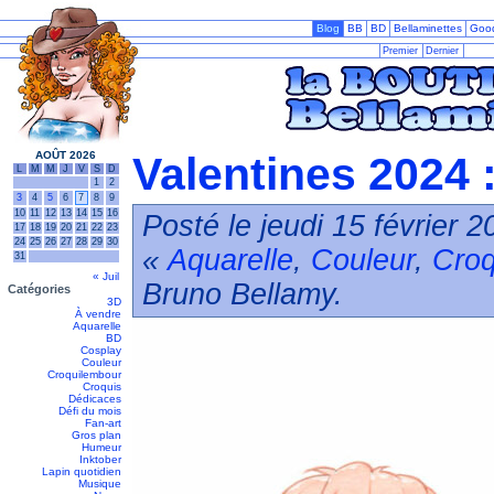
Blog
BB
BD
Bellaminettes
Goo
Premier
Dernier
AOÛT 2026
Valentines 2024 :
L
M
M
J
V
S
D
1
2
3
4
5
6
7
8
9
10
11
12
13
14
15
16
Posté le jeudi 15 février 
17
18
19
20
21
22
23
24
25
26
27
28
29
30
«
Aquarelle
,
Couleur
,
Croq
31
« Juil
Bruno Bellamy.
Catégories
3D
À vendre
Aquarelle
BD
Cosplay
Couleur
Croquilembour
Croquis
Dédicaces
Défi du mois
Fan-art
Gros plan
Humeur
Inktober
Lapin quotidien
Musique