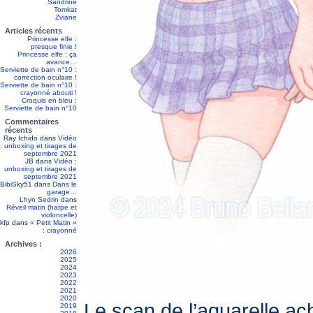
Sandrine
Tomkat
Zviane
Articles récents
Princesse elfe :
presque finie !
Princesse elfe : ça
avance…
Serviette de bain n°10 :
correction oculaire !
Serviette de bain n°10 :
crayonné abouti !
Croquis en bleu :
Serviette de bain n°10
Commentaires
récents
Ray Ichido
dans
Vidéo
: unboxing et tirages de
septembre 2021
JB
dans
Vidéo :
unboxing et tirages de
septembre 2021
BibiSky51
dans
Dans le
garage…
Lhyn Sedrin
dans
Réveil matin (harpe et
violoncelle)
kfp
dans
« Petit Matin »
: crayonné
Archives :
2026
2025
2024
2023
2022
2021
2020
Le scan de l’aquarelle ac
2019