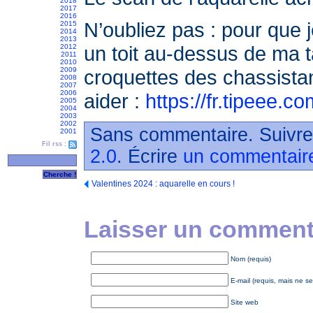
2018
2017
2016
N’oubliez pas : pour que j
2015
2014
2013
un toit au-dessus de ma t
2012
2011
2010
2009
croquettes des chassistan
2008
2007
2006
aider :
https://fr.tipeee.
2005
2004
2003
2002
Sans commentaire. Suivre
2001
Fil rss :
2.0
. Écrire
un commentair
Valentines 2024 : aquarelle en cours !
Laisser un commenta
Nom (requis)
E-mail (requis, mais ne se
Site web