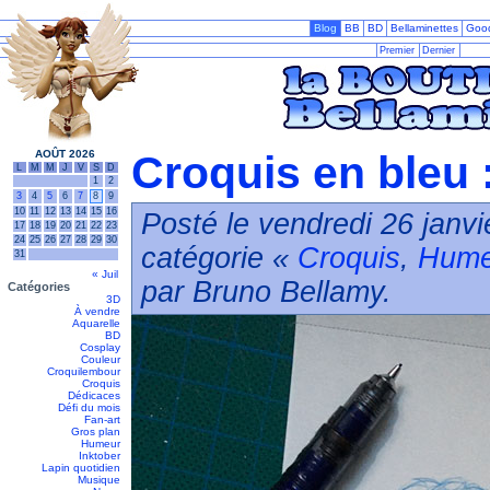
Blog
BB
BD
Bellaminettes
Goo
Premier
Dernier
AOÛT 2026
Croquis en bleu 
L
M
M
J
V
S
D
1
2
3
4
5
6
7
8
9
10
11
12
13
14
15
16
Posté le vendredi 26 janvi
17
18
19
20
21
22
23
24
25
26
27
28
29
30
catégorie «
Croquis
,
Hume
31
« Juil
par Bruno Bellamy.
Catégories
3D
À vendre
Aquarelle
BD
Cosplay
Couleur
Croquilembour
Croquis
Dédicaces
Défi du mois
Fan-art
Gros plan
Humeur
Inktober
Lapin quotidien
Musique