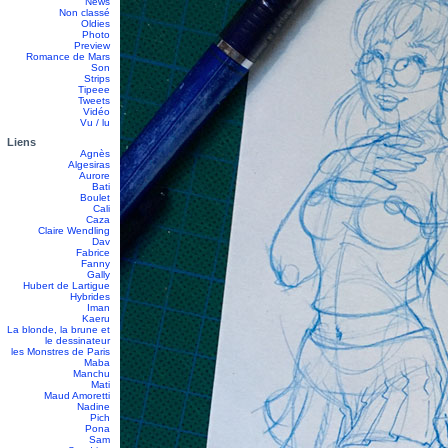
News
Non classé
Oldies
Photo
Preview
Romance de Mars
Son
Strips
Tipeee
Tweets
Vidéo
Vu / lu
Liens
Agnès
Algesiras
Aurore
Bati
Boulet
Cali
Caza
Claire Wendling
Dav
Fabrice
Fanny
Gally
Hubert de Lartigue
Hybrides
Iman
Kaeru
La blonde, la brune et
le dessinateur
les Monstres de Paris
Maba
Manchu
Mati
Maud Amoretti
Nadine
Pich
Pona
Sam