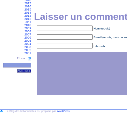
2018
2017
2016
2015
2014
Laisser un commenta
2013
2012
2011
2010
2009
Nom (requis)
2008
2007
E-mail (requis, mais ne se
2006
2005
2004
Site web
2003
2002
2001
Fil rss :
Le Blog des bellaminettes est propulsé par
WordPress
.