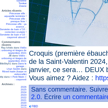
Sandrine
Tomkat
Zviane
Articles récents
Princesse elfe :
aquarelle terminée !
Princesse elfe :
presque finie !
Princesse elfe : ça
avance…
Serviette de bain n°10 :
correction oculaire !
Serviette de bain n°10 :
crayonné abouti !
Commentaires
récents
Ray Ichido
dans
Vidéo
: unboxing et tirages de
Croquis (première ébauche
septembre 2021
JB
dans
Vidéo :
unboxing et tirages de
de la Saint-Valentin 2024,
septembre 2021
BibiSky51
dans
Dans le
garage…
janvier, ce sera… DEUX b
Lhyn Sedrin
dans
Réveil matin (harpe et
violoncelle)
Vous aimez ? Aidez :
http
kfp
dans
« Petit Matin »
: crayonné
Archives :
2026
Sans commentaire. Suivre
2025
2024
2.0
. Écrire
un commentair
2023
2022
2021
2020
2019
FIBD