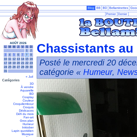
Blog
BB
BD
Bellaminettes
Goo
Premier
Dernier
AOÛT 2026
Chassistants au 
L
M
M
J
V
S
D
1
2
3
4
5
6
7
8
9
10
11
12
13
14
15
16
Posté le mercredi 20 déc
17
18
19
20
21
22
23
24
25
26
27
28
29
30
catégorie «
Humeur
,
New
31
« Juil
Catégories
3D
À vendre
Aquarelle
BD
Cosplay
Couleur
Croquilembour
Croquis
Dédicaces
Défi du mois
Fan-art
Gros plan
Humeur
Inktober
Lapin quotidien
Musique