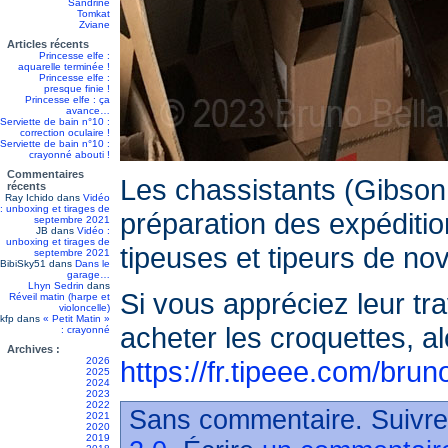
Sandrine
Tomkat
Zviane
Articles récents
Princesse elfe :
aquarelle terminée !
Princesse elfe :
presque finie !
Princesse elfe : ça
avance…
Serviette de bain n°10 :
correction oculaire !
Serviette de bain n°10 :
crayonné abouti !
Commentaires
Les chassistants (Gibson 
récents
Ray Ichido
dans
Vidéo
: unboxing et tirages de
préparation des expéditio
septembre 2021
JB
dans
Vidéo :
unboxing et tirages de
tipeuses et tipeurs de no
septembre 2021
BibiSky51
dans
Dans le
garage…
Lhyn Sedrin
dans
Si vous appréciez leur trav
Réveil matin (harpe et
violoncelle)
kfp
dans
« Petit Matin »
acheter les croquettes, a
: crayonné
Archives :
2026
https://fr.tipeee.com/bru
2025
2024
2023
2022
Sans commentaire. Suivre
2021
2020
2019