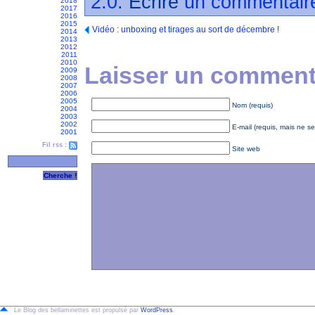
2.0
. Écrire
un commentair
2018
2017
2016
2015
Vidéo : unboxing et tirages au sort de décembre !
2014
2013
2012
2011
2010
Laisser un commenta
2009
2008
2007
2006
2005
Nom (requis)
2004
2003
2002
E-mail (requis, mais ne se
2001
Fil rss :
Site web
Le Blog des bellaminettes est propulsé par
WordPress
.