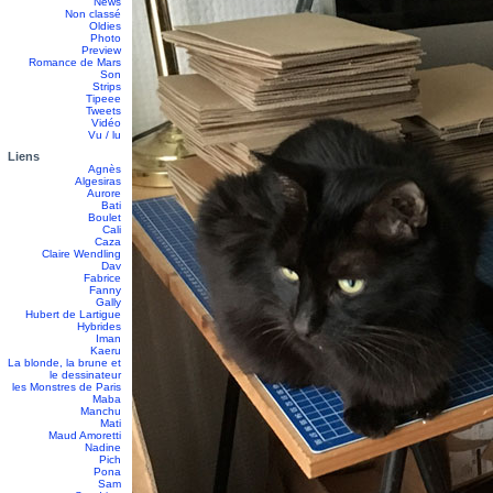
News
Non classé
Oldies
Photo
Preview
Romance de Mars
Son
Strips
Tipeee
Tweets
Vidéo
Vu / lu
Liens
Agnès
Algesiras
Aurore
Bati
Boulet
Cali
Caza
Claire Wendling
Dav
Fabrice
Fanny
Gally
Hubert de Lartigue
Hybrides
Iman
Kaeru
La blonde, la brune et
le dessinateur
les Monstres de Paris
Maba
Manchu
Mati
Maud Amoretti
Nadine
Pich
Pona
Sam