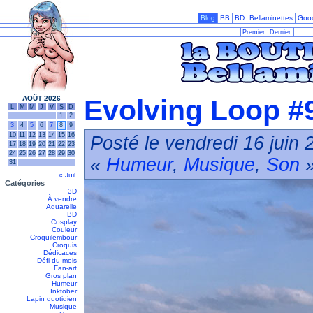
Blog
BB
BD
Bellaminettes
Goo
Premier
Dernier
AOÛT 2026
Evolving Loop #
L
M
M
J
V
S
D
1
2
3
4
5
6
7
8
9
10
11
12
13
14
15
16
Posté le vendredi 16 juin 
17
18
19
20
21
22
23
24
25
26
27
28
29
30
«
Humeur
,
Musique
,
Son
»
31
« Juil
Catégories
3D
À vendre
Aquarelle
BD
Cosplay
Couleur
Croquilembour
Croquis
Dédicaces
Défi du mois
Fan-art
Gros plan
Humeur
Inktober
Lapin quotidien
Musique