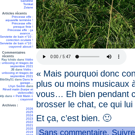
Sandrine
Tomkat
Zviane
Articles récents
Princesse elfe :
aquarelle terminée !
Princesse elfe :
presque finie !
Princesse elfe : ça
avance…
Serviette de bain n°10 :
correction oculaire !
Serviette de bain n°10 :
crayonné abouti !
Commentaires
récents
Ray Ichido
dans
Vidéo
: unboxing et tirages de
septembre 2021
JB
dans
Vidéo :
« Mais pourquoi donc conf
unboxing et tirages de
septembre 2021
BibiSky51
dans
Dans le
plus ou moins musicaux à
garage…
Lhyn Sedrin
dans
Réveil matin (harpe et
vous… Eh bien pendant ce 
violoncelle)
kfp
dans
« Petit Matin »
: crayonné
brosser le chat, ce qui lui
Archives :
2026
2025
Et ça, c’est bien. 🙂
2024
2023
2022
2021
2020
Sans commentaire. Suivre
2019