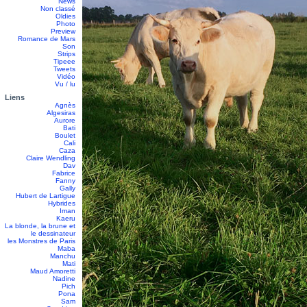
News
Non classé
Oldies
Photo
Preview
Romance de Mars
Son
Strips
Tipeee
Tweets
Vidéo
Vu / lu
Liens
Agnès
Algesiras
Aurore
Bati
Boulet
Cali
Caza
Claire Wendling
Dav
Fabrice
Fanny
Gally
Hubert de Lartigue
Hybrides
Iman
Kaeru
La blonde, la brune et
le dessinateur
les Monstres de Paris
Maba
Manchu
Mati
Maud Amoretti
Nadine
Pich
Pona
Sam