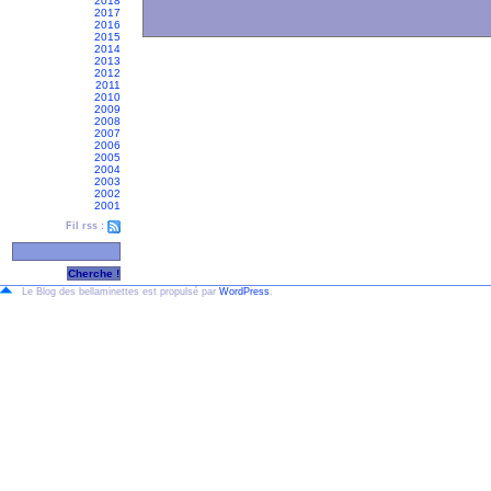
2018
2017
2016
2015
2014
2013
2012
2011
2010
2009
2008
2007
2006
2005
2004
2003
2002
2001
Fil rss :
Le Blog des bellaminettes est propulsé par
WordPress
.