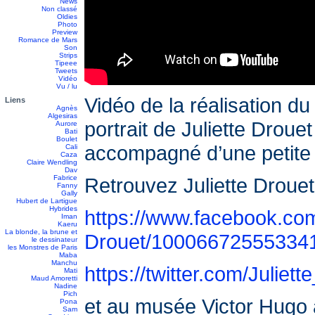
News
Non classé
Oldies
Photo
Preview
Romance de Mars
Son
Strips
Tipeee
Tweets
Vidéo
Vu / lu
Vidéo de la réalisation du
Liens
Agnès
Algesiras
portrait de Juliette Droue
Aurore
Bati
Boulet
accompagné d’une petite 
Cali
Caza
Claire Wendling
Dav
Fabrice
Retrouvez Juliette Drouet
Fanny
Gally
Hubert de Lartigue
Hybrides
https://www.facebook.com
Iman
Kaeru
La blonde, la brune et
Drouet/10006672555334
le dessinateur
les Monstres de Paris
Maba
Manchu
https://twitter.com/Juliet
Mati
Maud Amoretti
Nadine
Pich
et au musée Victor Hugo à
Pona
Sam