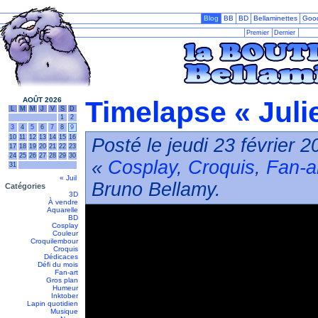
Blog
BB
BD
Bellaminettes
Goo
Premier
Dernier
AOÛT 2026
Timelapse « Juli
L
M
M
J
V
S
D
1
2
3
4
5
6
7
8
9
10
11
12
13
14
15
16
Posté le jeudi 23 février 
17
18
19
20
21
22
23
24
25
26
27
28
29
30
«
Cosplay
,
Croquis
,
Fan-a
31
« Juil
Bruno Bellamy.
Catégories
3D
À vendre
Aquarelle
BD
Cosplay
Couleur
Croquilembour
Croquis
Dédicaces
Défi du mois
Fan-art
Gros plan
Humeur
Inktober
Lapin quotidien
Musique