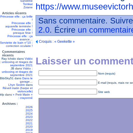
Sandrine
https://www.museevictorh
Tomkat
Zviane
Articles récents
Princesse elfe : ça brille
Sans commentaire. Suivre
!
Princesse elfe :
aquarelle terminée !
2.0
. Écrire
un commentair
Princesse elfe :
presque finie !
Princesse elfe : ça
avance…
Croquis : « Geekette »
Serviette de bain n°10 :
correction oculaire !
Commentaires
récents
Laisser un commenta
Ray Ichido
dans
Vidéo
: unboxing et tirages de
septembre 2021
JB
dans
Vidéo :
unboxing et tirages de
Nom (requis)
septembre 2021
BibiSky51
dans
Dans le
garage…
E-mail (requis, mais ne se
Lhyn Sedrin
dans
Réveil matin (harpe et
violoncelle)
Site web
kfp
dans
« Petit Matin »
: crayonné
Archives :
2026
2025
2024
2023
2022
2021
2020
2019