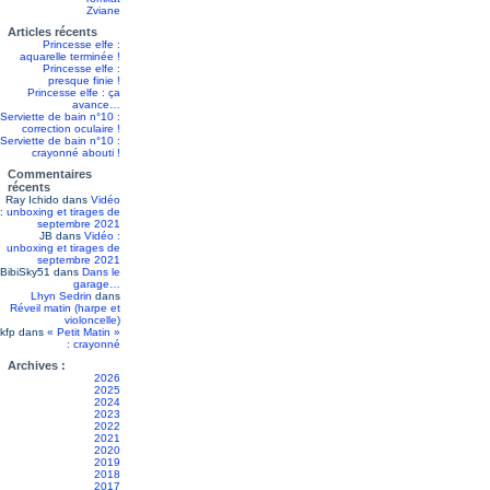
Zviane
Articles récents
Princesse elfe :
aquarelle terminée !
Princesse elfe :
presque finie !
Princesse elfe : ça
avance…
Serviette de bain n°10 :
correction oculaire !
Serviette de bain n°10 :
crayonné abouti !
Commentaires
récents
Ray Ichido
dans
Vidéo
: unboxing et tirages de
septembre 2021
JB
dans
Vidéo :
unboxing et tirages de
septembre 2021
BibiSky51
dans
Dans le
garage…
Lhyn Sedrin
dans
Réveil matin (harpe et
violoncelle)
kfp
dans
« Petit Matin »
: crayonné
Archives :
2026
2025
2024
2023
2022
2021
2020
2019
2018
2017