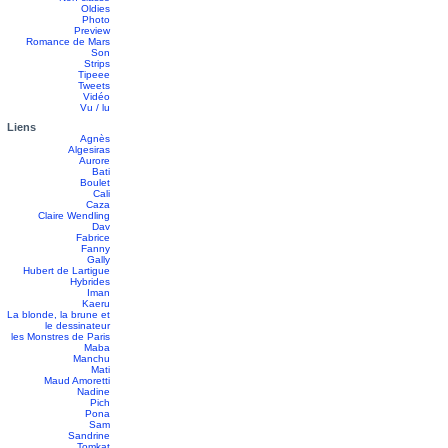
Oldies
Photo
Preview
Romance de Mars
Son
Strips
Tipeee
Tweets
Vidéo
Vu / lu
Liens
Agnès
Algesiras
Aurore
Bati
Boulet
Cali
Caza
Claire Wendling
Dav
Fabrice
Fanny
Gally
Hubert de Lartigue
Hybrides
Iman
Kaeru
La blonde, la brune et
le dessinateur
les Monstres de Paris
Maba
Manchu
Mati
Maud Amoretti
Nadine
Pich
Pona
Sam
Sandrine
Tomkat