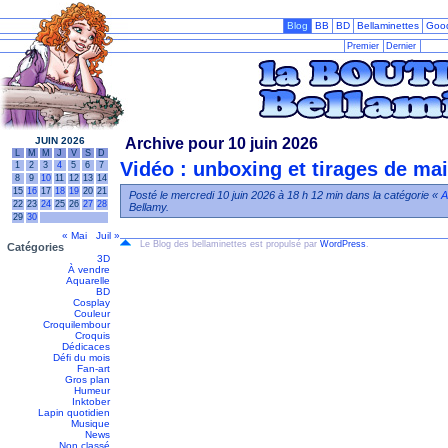
Blog
BB
BD
Bellaminettes
Goo
Premier
Dernier
JUIN 2026
Archive pour 10 juin 2026
L
M
M
J
V
S
D
Vidéo : unboxing et tirages de mai 
1
2
3
4
5
6
7
8
9
10
11
12
13
14
15
16
17
18
19
20
21
Posté le mercredi 10 juin 2026 à 18 h 12 min dans la catégorie «
A
22
23
24
25
26
27
28
Bellamy.
29
30
« Mai
Juil »
Le Blog des bellaminettes est propulsé par
WordPress
.
Catégories
3D
À vendre
Aquarelle
BD
Cosplay
Couleur
Croquilembour
Croquis
Dédicaces
Défi du mois
Fan-art
Gros plan
Humeur
Inktober
Lapin quotidien
Musique
News
Non classé