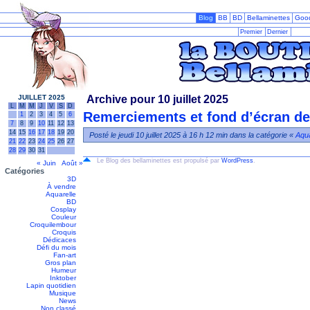
Blog
BB
BD
Bellaminettes
Goo
Premier
Dernier
JUILLET 2025
Archive pour 10 juillet 2025
L
M
M
J
V
S
D
Remerciements et fond d’écran de 
1
2
3
4
5
6
7
8
9
10
11
12
13
14
15
16
17
18
19
20
Posté le jeudi 10 juillet 2025 à 16 h 12 min dans la catégorie «
Aqua
21
22
23
24
25
26
27
28
29
30
31
Le Blog des bellaminettes est propulsé par
WordPress
.
« Juin
Août »
Catégories
3D
À vendre
Aquarelle
BD
Cosplay
Couleur
Croquilembour
Croquis
Dédicaces
Défi du mois
Fan-art
Gros plan
Humeur
Inktober
Lapin quotidien
Musique
News
Non classé