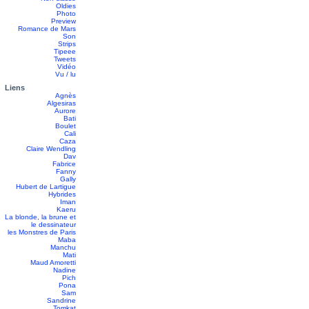
Oldies
Photo
Preview
Romance de Mars
Son
Strips
Tipeee
Tweets
Vidéo
Vu / lu
Liens
Agnès
Algesiras
Aurore
Bati
Boulet
Cali
Caza
Claire Wendling
Dav
Fabrice
Fanny
Gally
Hubert de Lartigue
Hybrides
Iman
Kaeru
La blonde, la brune et
le dessinateur
les Monstres de Paris
Maba
Manchu
Mati
Maud Amoretti
Nadine
Pich
Pona
Sam
Sandrine
Tomkat