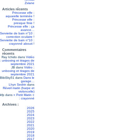
Zviane
Articles récents
Princesse elfe :
aquarelle terminée !
Princesse elfe :
presque finie !
Princesse elfe : ça
avance…
Serviette de bain n°10 :
correction oculaire !
Serviette de bain n°10 :
crayonné abouti !
Commentaires
récents
Ray Ichido
dans
Vidéo
: unboxing et tirages de
septembre 2021
JB
dans
Vidéo :
unboxing et tirages de
septembre 2021
BibiSky51
dans
Dans le
garage…
Lhyn Sedrin
dans
Réveil matin (harpe et
violoncelle)
kfp
dans
« Petit Matin »
: crayonné
Archives :
2026
2025
2024
2023
2022
2021
2020
2019
2018
2017