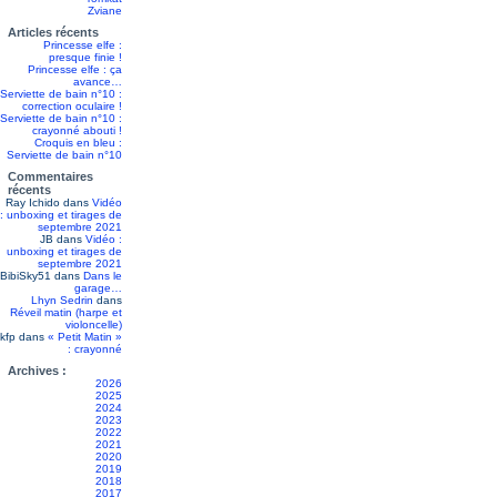
Zviane
Articles récents
Princesse elfe :
presque finie !
Princesse elfe : ça
avance…
Serviette de bain n°10 :
correction oculaire !
Serviette de bain n°10 :
crayonné abouti !
Croquis en bleu :
Serviette de bain n°10
Commentaires
récents
Ray Ichido
dans
Vidéo
: unboxing et tirages de
septembre 2021
JB
dans
Vidéo :
unboxing et tirages de
septembre 2021
BibiSky51
dans
Dans le
garage…
Lhyn Sedrin
dans
Réveil matin (harpe et
violoncelle)
kfp
dans
« Petit Matin »
: crayonné
Archives :
2026
2025
2024
2023
2022
2021
2020
2019
2018
2017