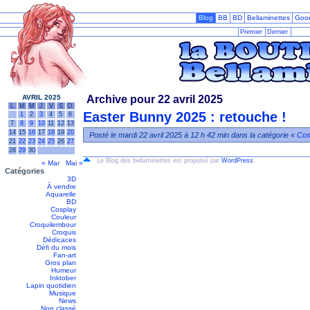
Blog
BB
BD
Bellaminettes
Goo
Premier
Dernier
AVRIL 2025
Archive pour 22 avril 2025
L
M
M
J
V
S
D
Easter Bunny 2025 : retouche !
1
2
3
4
5
6
7
8
9
10
11
12
13
14
15
16
17
18
19
20
Posté le mardi 22 avril 2025 à 12 h 42 min dans la catégorie «
Cos
21
22
23
24
25
26
27
28
29
30
Le Blog des bellaminettes est propulsé par
WordPress
.
« Mar
Mai »
Catégories
3D
À vendre
Aquarelle
BD
Cosplay
Couleur
Croquilembour
Croquis
Dédicaces
Défi du mois
Fan-art
Gros plan
Humeur
Inktober
Lapin quotidien
Musique
News
Non classé