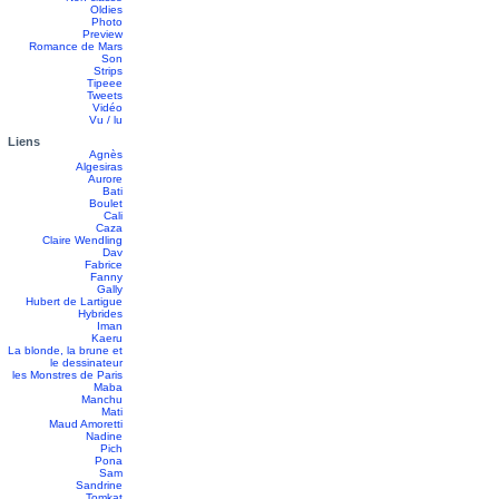
Oldies
Photo
Preview
Romance de Mars
Son
Strips
Tipeee
Tweets
Vidéo
Vu / lu
Liens
Agnès
Algesiras
Aurore
Bati
Boulet
Cali
Caza
Claire Wendling
Dav
Fabrice
Fanny
Gally
Hubert de Lartigue
Hybrides
Iman
Kaeru
La blonde, la brune et
le dessinateur
les Monstres de Paris
Maba
Manchu
Mati
Maud Amoretti
Nadine
Pich
Pona
Sam
Sandrine
Tomkat