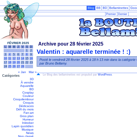
Blog
BB
BD
Bellaminettes
Goo
Premier
Dernier
FÉVRIER 2025
Archive pour 28 février 2025
L
M
M
J
V
S
D
Valentin : aquarelle terminée ! :)
1
2
3
4
5
6
7
8
9
10
11
12
13
14
15
16
Posté le vendredi 28 février 2025 à 18 h 13 min dans la catégorie
17
18
19
20
21
22
23
par Bruno Bellamy.
24
25
26
27
28
« Jan
Mar »
Le Blog des bellaminettes est propulsé par
WordPress
.
Catégories
3D
À vendre
Aquarelle
BD
Cosplay
Couleur
Croquilembour
Croquis
Dédicaces
Défi du mois
Fan-art
Gros plan
Humeur
Inktober
Lapin quotidien
Musique
News
Non classé