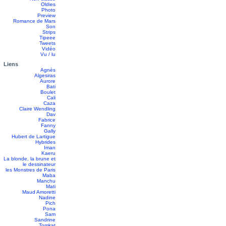
Oldies
Photo
Preview
Romance de Mars
Son
Strips
Tipeee
Tweets
Vidéo
Vu / lu
Liens
Agnès
Algesiras
Aurore
Bati
Boulet
Cali
Caza
Claire Wendling
Dav
Fabrice
Fanny
Gally
Hubert de Lartigue
Hybrides
Iman
Kaeru
La blonde, la brune et
le dessinateur
les Monstres de Paris
Maba
Manchu
Mati
Maud Amoretti
Nadine
Pich
Pona
Sam
Sandrine
Tomkat