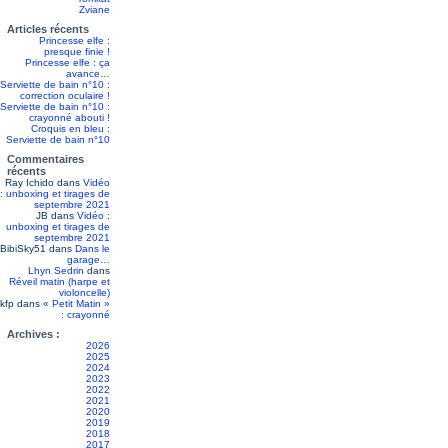
Zviane
Articles récents
Princesse elfe :
presque finie !
Princesse elfe : ça
avance…
Serviette de bain n°10 :
correction oculaire !
Serviette de bain n°10 :
crayonné abouti !
Croquis en bleu :
Serviette de bain n°10
Commentaires
récents
Ray Ichido
dans
Vidéo
: unboxing et tirages de
septembre 2021
JB
dans
Vidéo :
unboxing et tirages de
septembre 2021
BibiSky51
dans
Dans le
garage…
Lhyn Sedrin
dans
Réveil matin (harpe et
violoncelle)
kfp
dans
« Petit Matin »
: crayonné
Archives :
2026
2025
2024
2023
2022
2021
2020
2019
2018
2017