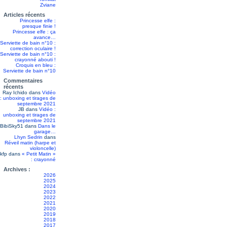
Zviane
Articles récents
Princesse elfe :
presque finie !
Princesse elfe : ça
avance…
Serviette de bain n°10 :
correction oculaire !
Serviette de bain n°10 :
crayonné abouti !
Croquis en bleu :
Serviette de bain n°10
Commentaires
récents
Ray Ichido
dans
Vidéo
: unboxing et tirages de
septembre 2021
JB
dans
Vidéo :
unboxing et tirages de
septembre 2021
BibiSky51
dans
Dans le
garage…
Lhyn Sedrin
dans
Réveil matin (harpe et
violoncelle)
kfp
dans
« Petit Matin »
: crayonné
Archives :
2026
2025
2024
2023
2022
2021
2020
2019
2018
2017