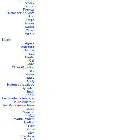
Oldies
Photo
Preview
Romance de Mars
Son
Strips
Tipeee
Tweets
Vidéo
Vu / lu
Liens
Agnès
Algesiras
Aurore
Bati
Boulet
Cali
Caza
Claire Wendling
Dav
Fabrice
Fanny
Gally
Hubert de Lartigue
Hybrides
Iman
Kaeru
La blonde, la brune et
le dessinateur
les Monstres de Paris
Maba
Manchu
Mati
Maud Amoretti
Nadine
Pich
Pona
Sam
Sandrine
Tomkat