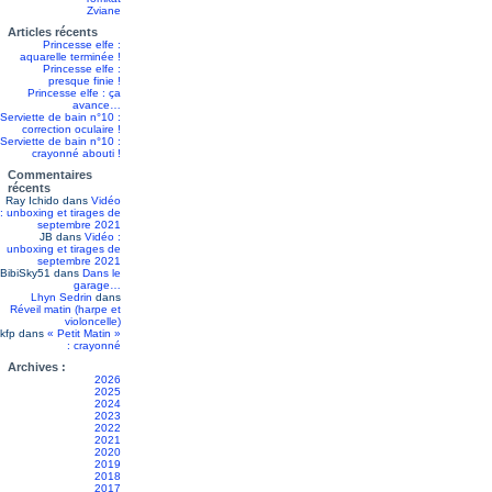
Zviane
Articles récents
Princesse elfe :
aquarelle terminée !
Princesse elfe :
presque finie !
Princesse elfe : ça
avance…
Serviette de bain n°10 :
correction oculaire !
Serviette de bain n°10 :
crayonné abouti !
Commentaires
récents
Ray Ichido
dans
Vidéo
: unboxing et tirages de
septembre 2021
JB
dans
Vidéo :
unboxing et tirages de
septembre 2021
BibiSky51
dans
Dans le
garage…
Lhyn Sedrin
dans
Réveil matin (harpe et
violoncelle)
kfp
dans
« Petit Matin »
: crayonné
Archives :
2026
2025
2024
2023
2022
2021
2020
2019
2018
2017