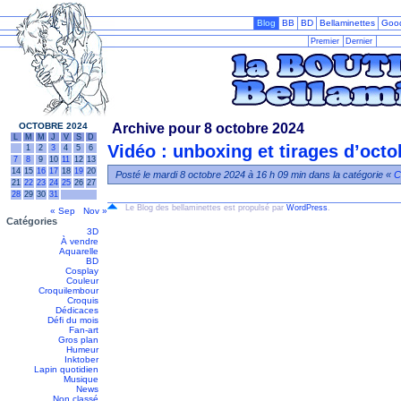
Blog
BB
BD
Bellaminettes
Goo
Premier
Dernier
OCTOBRE 2024
Archive pour 8 octobre 2024
L
M
M
J
V
S
D
Vidéo : unboxing et tirages d’octo
1
2
3
4
5
6
7
8
9
10
11
12
13
14
15
16
17
18
19
20
Posté le mardi 8 octobre 2024 à 16 h 09 min dans la catégorie «
C
21
22
23
24
25
26
27
28
29
30
31
Le Blog des bellaminettes est propulsé par
WordPress
.
« Sep
Nov »
Catégories
3D
À vendre
Aquarelle
BD
Cosplay
Couleur
Croquilembour
Croquis
Dédicaces
Défi du mois
Fan-art
Gros plan
Humeur
Inktober
Lapin quotidien
Musique
News
Non classé