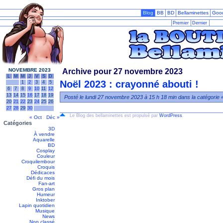
Blog
BB
BD
Bellaminettes
Goo
Premier
Dernier
NOVEMBRE 2023
Archive pour 27 novembre 2023
L
M
M
J
V
S
D
Noël 2023 : crayonné abouti !
1
2
3
4
5
6
7
8
9
10
11
12
13
14
15
16
17
18
19
Posté le lundi 27 novembre 2023 à 15 h 18 min dans la catégorie
20
21
22
23
24
25
26
27
28
29
30
Le Blog des bellaminettes est propulsé par
WordPress
.
« Oct
Déc »
Catégories
3D
À vendre
Aquarelle
BD
Cosplay
Couleur
Croquilembour
Croquis
Dédicaces
Défi du mois
Fan-art
Gros plan
Humeur
Inktober
Lapin quotidien
Musique
News
Non classé