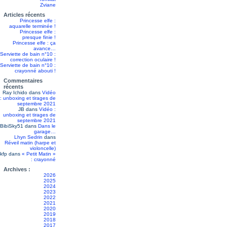
Zviane
Articles récents
Princesse elfe :
aquarelle terminée !
Princesse elfe :
presque finie !
Princesse elfe : ça
avance…
Serviette de bain n°10 :
correction oculaire !
Serviette de bain n°10 :
crayonné abouti !
Commentaires
récents
Ray Ichido
dans
Vidéo
: unboxing et tirages de
septembre 2021
JB
dans
Vidéo :
unboxing et tirages de
septembre 2021
BibiSky51
dans
Dans le
garage…
Lhyn Sedrin
dans
Réveil matin (harpe et
violoncelle)
kfp
dans
« Petit Matin »
: crayonné
Archives :
2026
2025
2024
2023
2022
2021
2020
2019
2018
2017