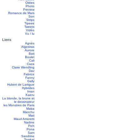
Oldies
Photo
Preview
Romance de Mars
Son
Strips
Tipeee
Tweets
Vidéo
Vu / lu
Liens
Agnès
Algesiras
Aurore
Bati
Boulet
Cali
Caza
Claire Wendling
Dav
Fabrice
Fanny
Gally
Hubert de Lartigue
Hybrides
Iman
Kaeru
La blonde, la brune et
le dessinateur
les Monstres de Paris
Maba
Manchu
Mati
Maud Amoretti
Nadine
Pich
Pona
Sam
Sandrine
Tomkat