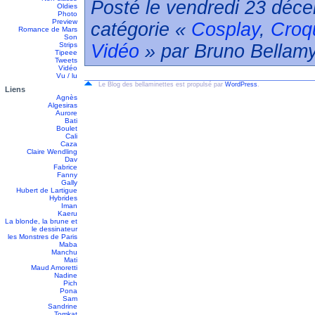
Posté le vendredi 23 déce
Oldies
Photo
Preview
catégorie «
Cosplay
,
Croq
Romance de Mars
Son
Strips
Vidéo
» par Bruno Bellamy
Tipeee
Tweets
Vidéo
Vu / lu
Le Blog des bellaminettes est propulsé par
WordPress
.
Liens
Agnès
Algesiras
Aurore
Bati
Boulet
Cali
Caza
Claire Wendling
Dav
Fabrice
Fanny
Gally
Hubert de Lartigue
Hybrides
Iman
Kaeru
La blonde, la brune et
le dessinateur
les Monstres de Paris
Maba
Manchu
Mati
Maud Amoretti
Nadine
Pich
Pona
Sam
Sandrine
Tomkat