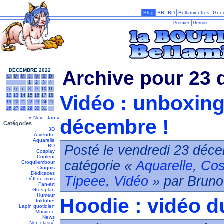
Blog
BB
BD
Bellaminettes
Goo
Premier
Dernier
DÉCEMBRE 2022
Archive pour 23
L
M
M
J
V
S
D
1
2
3
4
5
6
7
8
9
10
11
Vidéo : unboxing 
12
13
14
15
16
17
18
19
20
21
22
23
24
25
26
27
28
29
30
31
« Nov
Jan »
décembre !
Catégories
3D
À vendre
Aquarelle
BD
Posté le vendredi 23 déce
Cosplay
Couleur
catégorie «
Aquarelle
,
Cos
Croquilembour
Croquis
Dédicaces
Tipeee
,
Vidéo
» par Bruno
Défi du mois
Fan-art
Gros plan
Humeur
Hoodie : vidéo d
Inktober
Lapin quotidien
Musique
News
Non classé