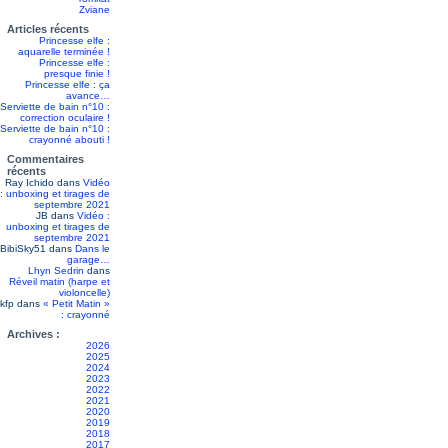
Zviane
Articles récents
Princesse elfe :
aquarelle terminée !
Princesse elfe :
presque finie !
Princesse elfe : ça
avance…
Serviette de bain n°10 :
correction oculaire !
Serviette de bain n°10 :
crayonné abouti !
Commentaires
récents
Ray Ichido
dans
Vidéo
: unboxing et tirages de
septembre 2021
JB
dans
Vidéo :
unboxing et tirages de
septembre 2021
BibiSky51
dans
Dans le
garage…
Lhyn Sedrin
dans
Réveil matin (harpe et
violoncelle)
kfp
dans
« Petit Matin »
: crayonné
Archives :
2026
2025
2024
2023
2022
2021
2020
2019
2018
2017