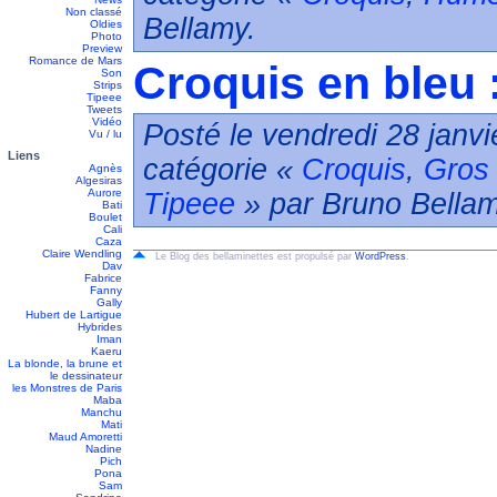
Non classé
Bellamy.
Oldies
Photo
Preview
Romance de Mars
Croquis en bleu 
Son
Strips
Tipeee
Tweets
Vidéo
Posté le vendredi 28 janvi
Vu / lu
Liens
catégorie «
Croquis
,
Gros 
Agnès
Algesiras
Aurore
Tipeee
» par Bruno Bellam
Bati
Boulet
Cali
Caza
Claire Wendling
Le Blog des bellaminettes est propulsé par
WordPress
.
Dav
Fabrice
Fanny
Gally
Hubert de Lartigue
Hybrides
Iman
Kaeru
La blonde, la brune et
le dessinateur
les Monstres de Paris
Maba
Manchu
Mati
Maud Amoretti
Nadine
Pich
Pona
Sam