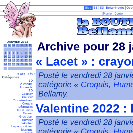
Blog
BB
BD
Bellaminettes
Goo
Premier
Dernier
JANVIER 2022
Archive pour 28 
L
M
M
J
V
S
D
1
2
3
4
5
6
7
8
9
« Lacet » : cray
10
11
12
13
14
15
16
17
18
19
20
21
22
23
24
25
26
27
28
29
30
31
Posté le vendredi 28 janvi
« Déc
Fév »
Catégories
3D
catégorie «
Croquis
,
Hume
À vendre
Aquarelle
BD
Bellamy.
Cosplay
Couleur
Croquilembour
Valentine 2022 :
Croquis
Dédicaces
Défi du mois
Fan-art
Gros plan
Posté le vendredi 28 janvi
Humeur
Inktober
Lapin quotidien
catégorie «
Croquis
,
Hume
Musique
News