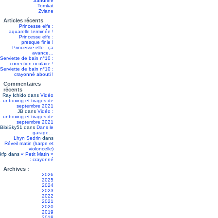
Sandrine
Tomkat
Zviane
Articles récents
Princesse elfe :
aquarelle terminée !
Princesse elfe :
presque finie !
Princesse elfe : ça
avance…
Serviette de bain n°10 :
correction oculaire !
Serviette de bain n°10 :
crayonné abouti !
Commentaires
récents
Ray Ichido
dans
Vidéo
: unboxing et tirages de
septembre 2021
JB
dans
Vidéo :
unboxing et tirages de
septembre 2021
BibiSky51
dans
Dans le
garage…
Lhyn Sedrin
dans
Réveil matin (harpe et
violoncelle)
kfp
dans
« Petit Matin »
: crayonné
Archives :
2026
2025
2024
2023
2022
2021
2020
2019
2018