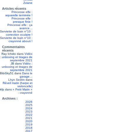
Zviane
Articles récents
Princesse elfe :
aquarelle terminée !
Princesse elfe :
presque finie !
Princesse elfe : ça
avance…
Serviette de bain n°10 :
correction oculaire !
Serviette de bain n°10 :
crayonné abouti !
Commentaires
récents
Ray Ichido
dans
Vidéo
: unboxing et tirages de
septembre 2021
JB
dans
Vidéo :
unboxing et tirages de
septembre 2021
BibiSky51
dans
Dans le
garage…
Lhyn Sedrin
dans
Réveil matin (harpe et
violoncelle)
kfp
dans
« Petit Matin »
: crayonné
Archives :
2026
2025
2024
2023
2022
2021
2020
2019
2018
2017