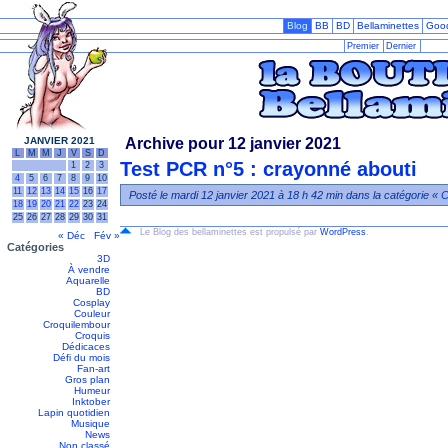
Blog
BB
BD
Bellaminettes
Goo
Premier
Dernier
JANVIER 2021
Archive pour 12 janvier 2021
L
M
M
J
V
S
D
Test PCR n°5 : crayonné abouti
1
2
3
4
5
6
7
8
9
10
11
12
13
14
15
16
17
Posté le mardi 12 janvier 2021 à 18 h 42 min dans la catégorie «
C
18
19
20
21
22
23
24
25
26
27
28
29
30
31
Le Blog des bellaminettes est propulsé par
WordPress
.
« Déc
Fév »
Catégories
3D
À vendre
Aquarelle
BD
Cosplay
Couleur
Croquilembour
Croquis
Dédicaces
Défi du mois
Fan-art
Gros plan
Humeur
Inktober
Lapin quotidien
Musique
News
Non classé