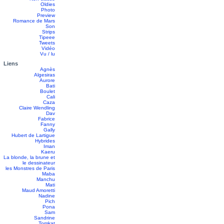
Oldies
Photo
Preview
Romance de Mars
Son
Strips
Tipeee
Tweets
Vidéo
Vu / lu
Liens
Agnès
Algesiras
Aurore
Bati
Boulet
Cali
Caza
Claire Wendling
Dav
Fabrice
Fanny
Gally
Hubert de Lartigue
Hybrides
Iman
Kaeru
La blonde, la brune et
le dessinateur
les Monstres de Paris
Maba
Manchu
Mati
Maud Amoretti
Nadine
Pich
Pona
Sam
Sandrine
Tomkat