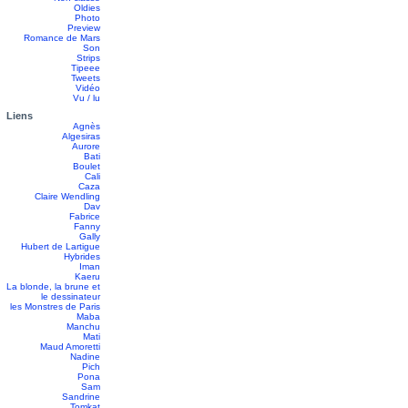
Oldies
Photo
Preview
Romance de Mars
Son
Strips
Tipeee
Tweets
Vidéo
Vu / lu
Liens
Agnès
Algesiras
Aurore
Bati
Boulet
Cali
Caza
Claire Wendling
Dav
Fabrice
Fanny
Gally
Hubert de Lartigue
Hybrides
Iman
Kaeru
La blonde, la brune et
le dessinateur
les Monstres de Paris
Maba
Manchu
Mati
Maud Amoretti
Nadine
Pich
Pona
Sam
Sandrine
Tomkat