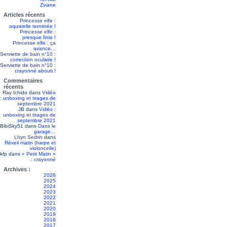
Zviane
Articles récents
Princesse elfe :
aquarelle terminée !
Princesse elfe :
presque finie !
Princesse elfe : ça
avance…
Serviette de bain n°10 :
correction oculaire !
Serviette de bain n°10 :
crayonné abouti !
Commentaires
récents
Ray Ichido
dans
Vidéo
: unboxing et tirages de
septembre 2021
JB
dans
Vidéo :
unboxing et tirages de
septembre 2021
BibiSky51
dans
Dans le
garage…
Lhyn Sedrin
dans
Réveil matin (harpe et
violoncelle)
kfp
dans
« Petit Matin »
: crayonné
Archives :
2026
2025
2024
2023
2022
2021
2020
2019
2018
2017