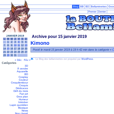
Blog
BB
BD
Bellaminettes
Goo
Premier
Dernier
JANVIER 2019
Archive pour 15 janvier 2019
L
M
M
J
V
S
D
Kimono
1
2
3
4
5
6
7
8
9
10
11
12
13
14
15
16
17
18
19
20
Posté le mardi 15 janvier 2019 à 19 h 42 min dans la catégorie «
C
21
22
23
24
25
26
27
28
29
30
31
Le Blog des bellaminettes est propulsé par
WordPress
.
« Déc
Fév »
Catégories
3D
À vendre
Aquarelle
BD
Cosplay
Couleur
Croquilembour
Croquis
Dédicaces
Défi du mois
Fan-art
Gros plan
Humeur
Inktober
Lapin quotidien
Musique
News
Non classé