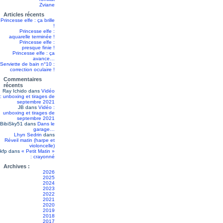
Zviane
Articles récents
Princesse elfe : ça brille
!
Princesse elfe :
aquarelle terminée !
Princesse elfe :
presque finie !
Princesse elfe : ça
avance…
Serviette de bain n°10 :
correction oculaire !
Commentaires
récents
Ray Ichido
dans
Vidéo
: unboxing et tirages de
septembre 2021
JB
dans
Vidéo :
unboxing et tirages de
septembre 2021
BibiSky51
dans
Dans le
garage…
Lhyn Sedrin
dans
Réveil matin (harpe et
violoncelle)
kfp
dans
« Petit Matin »
: crayonné
Archives :
2026
2025
2024
2023
2022
2021
2020
2019
2018
2017