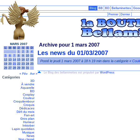
Blog
BB
BD
Bellaminettes
Goo
Premier
Dernier
MARS 2007
Archive pour 1 mars 2007
L
M
M
J
V
S
D
Les news du 01/03/2007
1
2
3
4
5
6
7
8
9
10
11
12
13
14
15
16
17
18
Posté le jeudi 1 mars 2007 à 18 h 19 min dans la catégorie «
Coul
19
20
21
22
23
24
25
26
27
28
29
30
31
Le Blog des bellaminettes est propulsé par
WordPress
.
« Fév
Avr »
Catégories
3D
À vendre
Aquarelle
BD
Cosplay
Couleur
Croquilembour
Croquis
Dédicaces
Défi du mois
Fan-art
Gros plan
Humeur
Inktober
Lapin quotidien
Musique
News
Non classé