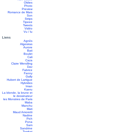
Oldies
Photo
Preview
Romance de Mars
Son
Strips
Tipeee
Tweets
Vidéo
Vu / lu
Liens
Agnès
Algesiras
Aurore
Bati
Boulet
Cali
Caza
Claire Wendling
Dav
Fabrice
Fanny
Gally
Hubert de Lartigue
Hybrides
Iman
Kaeru
La blonde, la brune et
le dessinateur
les Monstres de Paris
Maba
Manchu
Mati
Maud Amoretti
Nadine
Pich
Pona
Sam
Sandrine
Tomkat