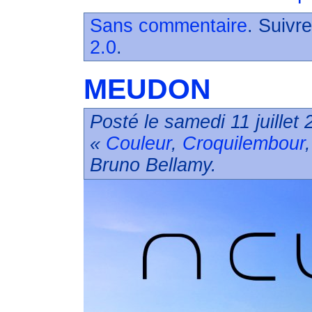
Sans commentaire
. Suivr
2.0
.
MEUDON
Posté le samedi 11 juillet
«
Couleur
,
Croquilembour
Bruno Bellamy.