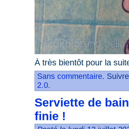
À très bientôt pour la suit
Sans commentaire
. Suivr
2.0
.
Serviette de bain
finie !