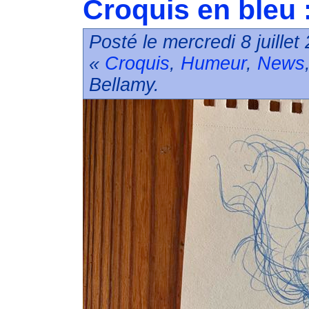
Croquis en bleu 
Posté le mercredi 8 juille
«
Croquis
,
Humeur
,
News
Bellamy.