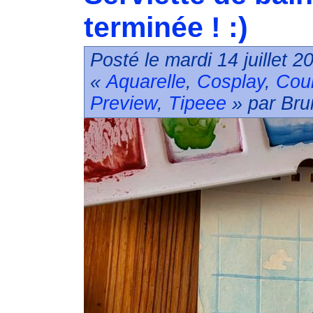
terminée ! :)
Posté le mardi 14 juillet 
«
Aquarelle
,
Cosplay
,
Cou
Preview
,
Tipeee
» par Bru