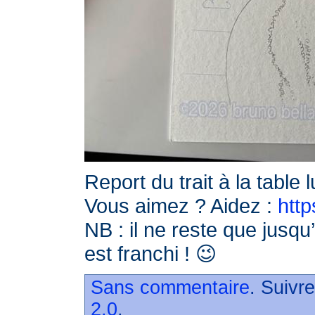
Report du trait à la table
Vous aimez ? Aidez :
http
NB : il ne reste que jusqu’
est franchi ! 😉
Sans commentaire
. Suivr
2.0
.