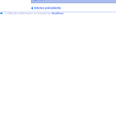
Articles précédents
Le Blog des bellaminettes est propulsé par
WordPress
.