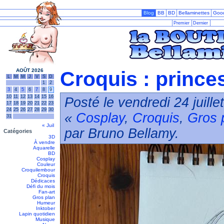
Blog
BB
BD
Bellaminettes
Goo
Premier
Dernier
AOÛT 2026
Croquis : prince
L
M
M
J
V
S
D
1
2
3
4
5
6
7
8
9
10
11
12
13
14
15
16
Posté le vendredi 24 juill
17
18
19
20
21
22
23
24
25
26
27
28
29
30
«
Cosplay
,
Croquis
,
Gros 
31
« Juil
par Bruno Bellamy.
Catégories
3D
À vendre
Aquarelle
BD
Cosplay
Couleur
Croquilembour
Croquis
Dédicaces
Défi du mois
Fan-art
Gros plan
Humeur
Inktober
Lapin quotidien
Musique