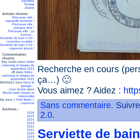
Sandrine
Tomkat
Zviane
Articles récents
Princesse elfe :
aquarelle terminée !
Princesse elfe :
presque finie !
Princesse elfe : ça
avance…
Serviette de bain n°10 :
correction oculaire !
Serviette de bain n°10 :
crayonné abouti !
Commentaires
récents
Ray Ichido
dans
Vidéo
: unboxing et tirages de
Recherche en cours (per
septembre 2021
JB
dans
Vidéo :
unboxing et tirages de
ça…) 🙂
septembre 2021
BibiSky51
dans
Dans le
garage…
Vous aimez ? Aidez :
http
Lhyn Sedrin
dans
Réveil matin (harpe et
violoncelle)
kfp
dans
« Petit Matin »
Sans commentaire
. Suivr
: crayonné
Archives :
2.0
.
2026
2025
2024
2023
2022
Serviette de bain
2021
2020
2019