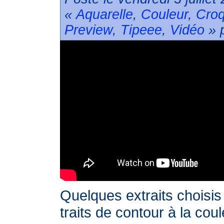
«
Aquarelle
,
Couleur
,
Croq
Preview
,
Tipeee
,
Vidéo
» p
Quelques extraits choisis 
traits de contour à la cou