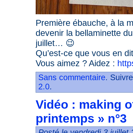
Première ébauche, à la mi
devenir la bellaminette du
juillet… 😉
Qu’est-ce que vous en di
Vous aimez ? Aidez :
http
Sans commentaire
. Suivr
2.0
.
Vidéo : making o
printemps » n°3
Posté le vendredi 3 juille