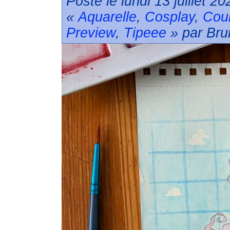
Posté le lundi 13 juillet 2
«
Aquarelle
,
Cosplay
,
Cou
Preview
,
Tipeee
» par Bru