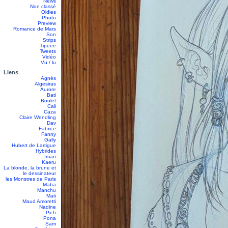
News
Non classé
Oldies
Photo
Preview
Romance de Mars
Son
Strips
Tipeee
Tweets
Vidéo
Vu / lu
Liens
Agnès
Algesiras
Aurore
Bati
Boulet
Cali
Caza
Claire Wendling
Dav
Fabrice
Fanny
Gally
Hubert de Lartigue
Hybrides
Iman
Kaeru
La blonde, la brune et
le dessinateur
les Monstres de Paris
Maba
Manchu
Mati
Maud Amoretti
Nadine
Pich
Pona
Sam