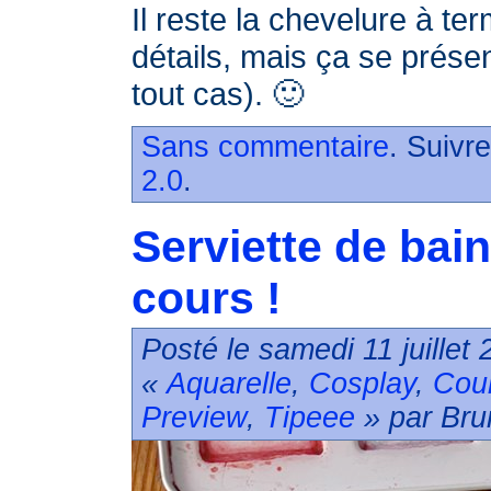
Il reste la chevelure à ter
détails, mais ça se prése
tout cas). 🙂
Sans commentaire
. Suivr
2.0
.
Serviette de bain
cours !
Posté le samedi 11 juillet
«
Aquarelle
,
Cosplay
,
Cou
Preview
,
Tipeee
» par Bru